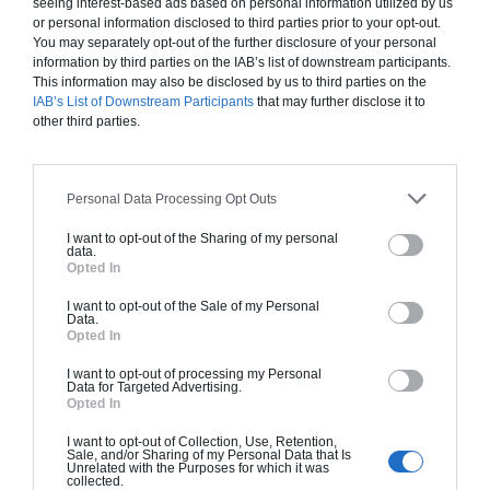
grandissant. De plus, c’est une solution parfaite si vous n’avez
seeing interest-based ads based on personal information utilized by us
pas plusieurs chambres dans votre maison ou votre
or personal information disclosed to third parties prior to your opt-out.
You may separately opt-out of the further disclosure of your personal
appartement.
information by third parties on the IAB’s list of downstream participants.
This information may also be disclosed by us to third parties on the
IAB’s List of Downstream Participants
that may further disclose it to
other third parties.
Personal Data Processing Opt Outs
I want to opt-out of the Sharing of my personal
data.
Opted In
I want to opt-out of the Sale of my Personal
Data.
Opted In
I want to opt-out of processing my Personal
Data for Targeted Advertising.
Opted In
I want to opt-out of Collection, Use, Retention,
Sale, and/or Sharing of my Personal Data that Is
Unrelated with the Purposes for which it was
collected.