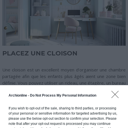
PLACEZ UNE CLOISON
Une cloison est un excellent moyen d’organiser une chambre
partagée afin que les enfants plus âgés aient une zone bien
définie. Vous pouvez utiliser un rideau, une étagère, un bureau
ou même un simple paravent pour créer des limites dans la
chambre commune de vos enfants.
Archionline -
Do Not Process My Personal Information
If you wish to opt-out of the sale, sharing to third parties, or processing
of your personal or sensitive information for targeted advertising by us,
La cloison leur offre un peu d’intimité et il n’est pas impossible
please use the below opt-out section to confirm your selection. Please
qu’ils vous demandent de profiter d’un espace personnel en
note that after your opt-out request is processed you may continue