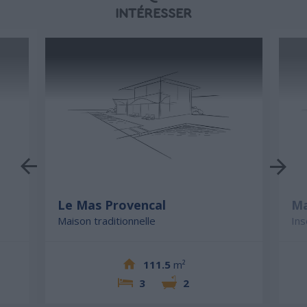
INTÉRESSER
Le Mas Provencal
Ma
Maison traditionnelle
Ins
111.5
m²
3
2