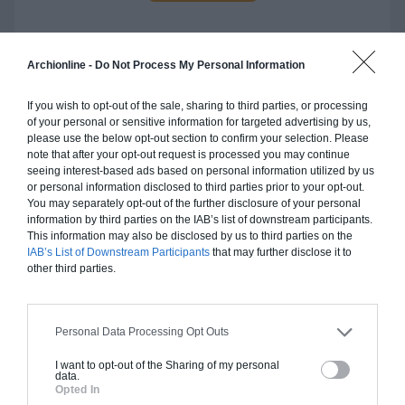
Archionline -
Do Not Process My Personal Information
Construction ossature bois
If you wish to opt-out of the sale, sharing to third parties, or processing
Chiffrage estimatif pour : Fondations et normes
of your personal or sensitive information for targeted advertising by us,
please use the below opt-out section to confirm your selection. Please
standards. Construction en ossature bois isolé.
note that after your opt-out request is processed you may continue
Finitions haut de gamme. Le prix "clé en main"
seeing interest-based ads based on personal information utilized by us
inclut le gros oeuvre et le second oeuvre (cuisine,
or personal information disclosed to third parties prior to your opt-out.
You may separately opt-out of the further disclosure of your personal
peinture, sols...), mais exclut piscine, jardin et
information by third parties on the IAB’s list of downstream participants.
clôture.
This information may also be disclosed by us to third parties on the
IAB’s List of Downstream Participants
that may further disclose it to
À partir de
other third parties.
316 000€ TTC
Personal Data Processing Opt Outs
Je la veux !
I want to opt-out of the Sharing of my personal
data.
Opted In