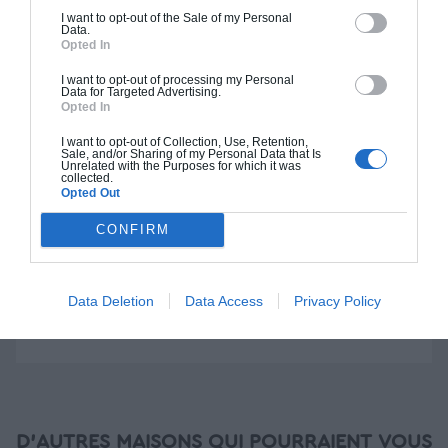
I want to opt-out of the Sale of my Personal
Data.
Construction BBC
Opted In
Chiffrage estimatif pour : Fondations et normes
I want to opt-out of processing my Personal
Data for Targeted Advertising.
standards. Construction en bloc coffrant isolant
Opted In
(RT 2020). Finitions haut de gamme. Le prix "clé
en main" inclut le gros oeuvre et le second
I want to opt-out of Collection, Use, Retention,
Sale, and/or Sharing of my Personal Data that Is
oeuvre (cuisine, peinture, sols...), mais exclut
Unrelated with the Purposes for which it was
collected.
piscine, jardin et clôture.
Opted Out
À partir de
CONFIRM
365 000€ TTC
Data Deletion
Data Access
Privacy Policy
Je la veux !
D'AUTRES MAISONS QUI POURRAIENT VOUS