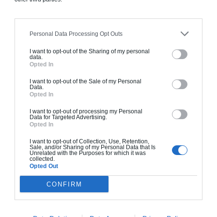
peinture, sols...), mais exclut piscine, jardin et
clôture.
Personal Data Processing Opt Outs
À partir de
145 000€ TTC
I want to opt-out of the Sharing of my personal
data.
Opted In
Je la veux !
I want to opt-out of the Sale of my Personal
Data.
Opted In
I want to opt-out of processing my Personal
Data for Targeted Advertising.
Opted In
Construction BBC
I want to opt-out of Collection, Use, Retention,
Sale, and/or Sharing of my Personal Data that Is
Chiffrage estimatif pour : Fondations et normes
Unrelated with the Purposes for which it was
collected.
standards. Construction en bloc coffrant isolant
Opted Out
(RT 2020). Finitions haut de gamme. Le prix "clé
CONFIRM
en main" inclut le gros oeuvre et le second
oeuvre (cuisine, peinture, sols...), mais exclut
piscine, jardin et clôture.