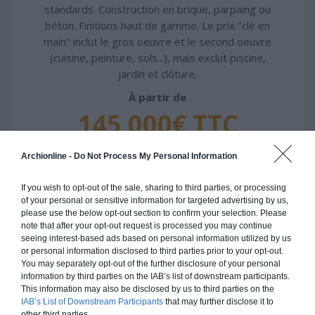
standards. Construction en brique, parpaing ou
béton. Finitions haut de gamme. Le prix "clé en
main" inclut le gros oeuvre et le second oeuvre
(cuisine, peinture, sols...), mais exclut piscine,
jardin et clôture.
À partir de
145 000€ TTC
Je la veux !
Archionline -
Do Not Process My Personal Information
If you wish to opt-out of the sale, sharing to third parties, or processing
of your personal or sensitive information for targeted advertising by us,
please use the below opt-out section to confirm your selection. Please
note that after your opt-out request is processed you may continue
seeing interest-based ads based on personal information utilized by us
Construction ossature bois
or personal information disclosed to third parties prior to your opt-out.
Chiffrage estimatif pour : Fondations et normes
You may separately opt-out of the further disclosure of your personal
information by third parties on the IAB’s list of downstream participants.
standards. Construction en ossature bois isolé.
This information may also be disclosed by us to third parties on the
Finitions haut de gamme. Le prix "clé en main"
IAB’s List of Downstream Participants
that may further disclose it to
inclut le gros oeuvre et le second oeuvre (cuisine,
other third parties.