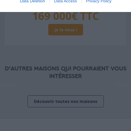
Data Deletion
Data Access
Privacy Policy
À partir de
169 000€ TTC
Je la veux !
D'AUTRES MAISONS QUI POURRAIENT VOUS
INTÉRESSER
Découvrir toutes nos maisons