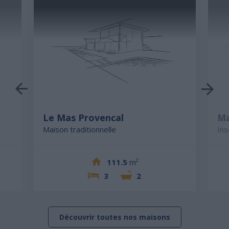
Le Mas Provencal
Ma
Maison traditionnelle
Ins
111.5
m²
3
2
Découvrir toutes nos maisons