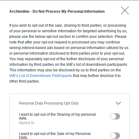
Construction ossature bois
Archionline -
Do Not Process My Personal Information
Chiffrage estimatif pour : Fondations et normes
If you wish to opt-out of the sale, sharing to third parties, or processing
standards. Construction en ossature bois isolé.
of your personal or sensitive information for targeted advertising by us,
Finitions haut de gamme. Le prix "clé en main"
please use the below opt-out section to confirm your selection. Please
inclut le gros oeuvre et le second oeuvre (cuisine,
note that after your opt-out request is processed you may continue
seeing interest-based ads based on personal information utilized by us
peinture, sols...), mais exclut piscine, jardin et
or personal information disclosed to third parties prior to your opt-out.
clôture.
You may separately opt-out of the further disclosure of your personal
information by third parties on the IAB’s list of downstream participants.
À partir de
This information may also be disclosed by us to third parties on the
260 000€ TTC
IAB’s List of Downstream Participants
that may further disclose it to
other third parties.
Je la veux !
Personal Data Processing Opt Outs
I want to opt-out of the Sharing of my personal
data.
Opted In
Construction BBC
I want to opt-out of the Sale of my Personal
Data.