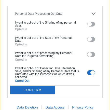
Comment aménager l’entrée
extérieure de sa maison ?
Personal Data Processing Opt Outs
Canicule et fortes chaleurs : quels
I want to opt-out of the Sharing of my personal
data.
conseils pour garder sa maison au
Opted In
frais ?
I want to opt-out of the Sale of my Personal
Comment rénover l’entrée de son
Data.
Opted In
domicile ?
I want to opt-out of processing my Personal
Data for Targeted Advertising.
Opted In
Suivez-nous !
I want to opt-out of Collection, Use, Retention,
Sale, and/or Sharing of my Personal Data that Is
Unrelated with the Purposes for which it was
collected.
Opted Out
CONFIRM
Data Deletion
Data Access
Privacy Policy