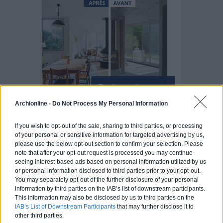
Archionline -
Do Not Process My Personal Information
If you wish to opt-out of the sale, sharing to third parties, or processing
of your personal or sensitive information for targeted advertising by us,
please use the below opt-out section to confirm your selection. Please
Articles récents
note that after your opt-out request is processed you may continue
seeing interest-based ads based on personal information utilized by us
or personal information disclosed to third parties prior to your opt-out.
Jardin devant la maison : Top 5
You may separately opt-out of the further disclosure of your personal
information by third parties on the IAB’s list of downstream participants.
des conseils d’aménagement
This information may also be disclosed by us to third parties on the
IAB’s List of Downstream Participants
that may further disclose it to
Comment choisir un claustra pour
other third parties.
son extérieur ?