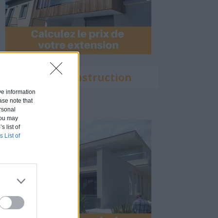
Calculette Construction
ive information
ase note that
rsonal
 You may
s list of
s List of