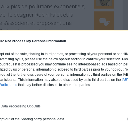
aux pics de pollutions exponentiels,
e, le designer Robin Falck et la
e s’associent et proposent une
. Cette cabane en bois est un
ergie renouvelable Finlandaise Neste.
Do Not Process My Personal Information
ui peut être bâti n’importe[…]
 opt-out of the sale, sharing to third parties, or processing of your personal or sensit
dvertising by us, please use the below opt-out section to confirm your selection. Ple
t-out request is processed you may continue seeing interest-based ads based on pe
ilized by us or personal information disclosed to third parties prior to your opt-out.
-out of the further disclosure of your personal information by third parties on the IAB’
ticipants. This information may also be disclosed by us to third parties on the
IAB’
articipants
that may further disclose it to other third parties.
isproportionné
sion d’être un
 Data Processing Opt Outs
putien
 opt-out of the Sharing of my personal data.