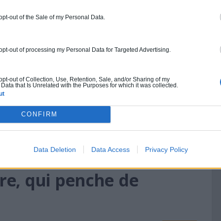
 opt-out of the Sale of my Personal Data.
pavillon suisse, est un projet du
 constitué par Alessandro Bosshard,
 opt-out of processing my Personal Data for Targeted Advertising.
 Vihervaara. Le projet est
s que de nombreux architectes se
 opt-out of Collection, Use, Retention, Sale, and/or Sharing of my
Data that Is Unrelated with the Purposes for which it was collected.
ons en construisant des maisons en
ut
randeurs.[…]
CONFIRM
Data Deletion
Data Access
Privacy Policy
re, qui penche de