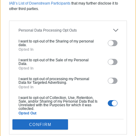
Jardin devant la maison : Top 5
IAB’s List of Downstream Participants
that may further disclose it to
des conseils d’aménagement
other third parties.
Comment choisir un claustra pour
son extérieur ?
Personal Data Processing Opt Outs
Comment aménager l’entrée
I want to opt-out of the Sharing of my personal
extérieure de sa maison ?
data.
Opted In
Canicule et fortes chaleurs : quels
I want to opt-out of the Sale of my Personal
conseils pour garder sa maison au
Data.
frais ?
Opted In
Comment rénover l’entrée de son
I want to opt-out of processing my Personal
domicile ?
Data for Targeted Advertising.
Opted In
I want to opt-out of Collection, Use, Retention,
Sale, and/or Sharing of my Personal Data that Is
Suivez-nous !
Unrelated with the Purposes for which it was
collected.
Opted Out
CONFIRM