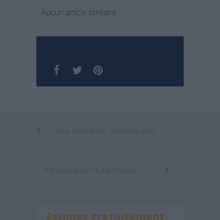
Aucun article similaire.
PARTAGER SUR
Des chambres colorées pour les enfants et adolescents !
Réhabilitation d’une maison en ruine par WT Architecture
Estimez gratuitement