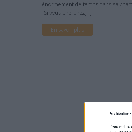
énormément de temps dans sa chambre
! Si vous cherchez[…]
En savoir plus
Archionline -
If you wish to