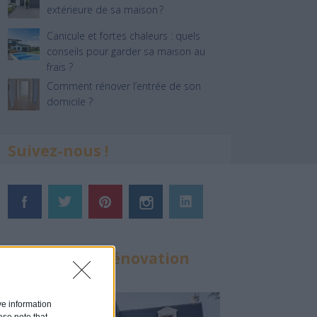
extérieure de sa maison ?
Canicule et fortes chaleurs : quels
conseils pour garder sa maison au
frais ?
Comment rénover l’entrée de son
domicile ?
Suivez-nous !
Calculateur Rénovation
ive information