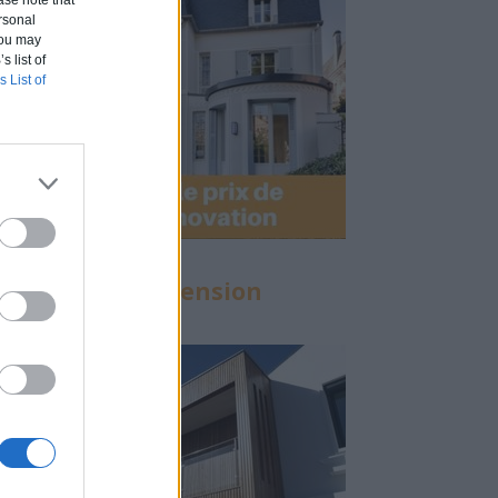
ase note that
rsonal
 You may
s list of
s List of
Calculette Extension