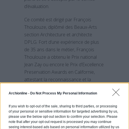
d’évaluation.
Ce comité est dirigé par François
Thoulouze, diplômé des Beaux-Arts
section Architecture et architecte
DPLG. Fort d’une expérience de plus
de 35 ans dans le métier, François
Thoulouze a obtenu le Prix national
Jean Zay ou encore le Prix d’Excellence
Preservation Awards en Californie,
attestant la reconnaissance et la
qualité de ses productions.
Archionline -
Do Not Process My Personal Information
Les meilleurs architectes pourront
If you wish to opt-out of the sale, sharing to third parties, or processing
devenir le Lauréat Archionline et ainsi
of your personal or sensitive information for targeted advertising by us,
booster leur activité en un temps
please use the below opt-out section to confirm your selection. Please
record.
note that after your opt-out request is processed you may continue
seeing interest-based ads based on personal information utilized by us