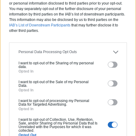
or personal information disclosed to third parties prior to your opt-out.
Sur Archionline, vous l’aurez compris,
You may separately opt-out of the further disclosure of your personal
les architectes ont tout à gagner.
information by third parties on the IAB’s list of downstream participants.
This information may also be disclosed by us to third parties on the
IAB’s List of Downstream Participants
that may further disclose it to
Retrouvez notre espace presse sur
other third parties.
:
http://www.archionline.com/presse
Aucun article similaire.
Personal Data Processing Opt Outs
I want to opt-out of the Sharing of my personal
data.
Opted In
PARTAGER SUR
I want to opt-out of the Sale of my Personal
Data.
Opted In
I want to opt-out of processing my Personal
Data for Targeted Advertising.
Opted In
I want to opt-out of Collection, Use, Retention,
[Nouveauté] Faites vos demandes de devis sur Archionline !
Sale, and/or Sharing of my Personal Data that Is
Unrelated with the Purposes for which it was
collected.
Opted Out