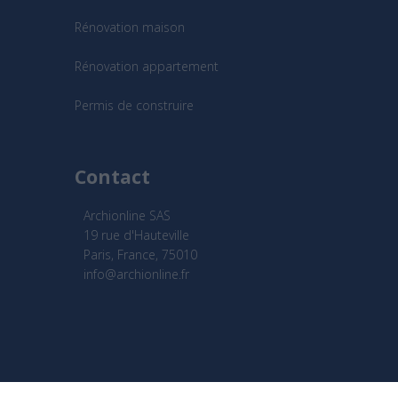
Rénovation maison
Rénovation appartement
Permis de construire
Contact
Archionline SAS
19 rue d'Hauteville
Paris, France, 75010
info@archionline.fr