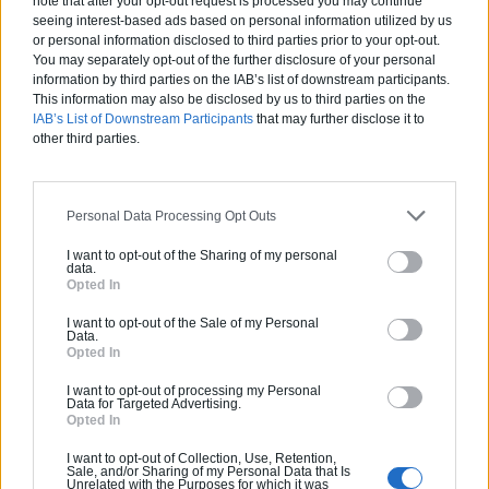
note that after your opt-out request is processed you may continue
seeing interest-based ads based on personal information utilized by us
or personal information disclosed to third parties prior to your opt-out.
You may separately opt-out of the further disclosure of your personal
information by third parties on the IAB’s list of downstream participants.
This information may also be disclosed by us to third parties on the
IAB’s List of Downstream Participants
that may further disclose it to
other third parties.
Articles récents
Jardin devant la maison : Top 5
Personal Data Processing Opt Outs
des conseils d’aménagement
I want to opt-out of the Sharing of my personal
data.
Comment choisir un claustra pour
Opted In
son extérieur ?
I want to opt-out of the Sale of my Personal
Data.
Comment aménager l’entrée
Opted In
extérieure de sa maison ?
I want to opt-out of processing my Personal
Data for Targeted Advertising.
Canicule et fortes chaleurs : quels
Opted In
conseils pour garder sa maison au
frais ?
I want to opt-out of Collection, Use, Retention,
Sale, and/or Sharing of my Personal Data that Is
Comment rénover l’entrée de son
Unrelated with the Purposes for which it was