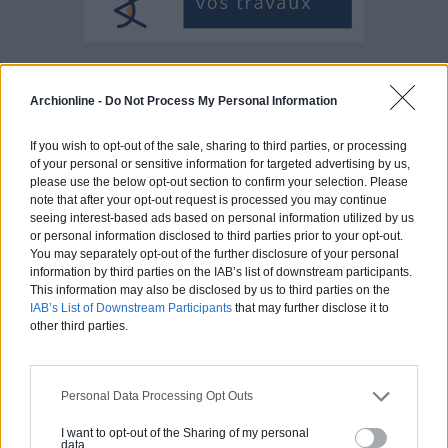
Articles récents
Archionline -
Do Not Process My Personal Information
Jardin devant la maison : Top 5
If you wish to opt-out of the sale, sharing to third parties, or processing
of your personal or sensitive information for targeted advertising by us,
des conseils d’aménagement
please use the below opt-out section to confirm your selection. Please
note that after your opt-out request is processed you may continue
Comment choisir un claustra pour
seeing interest-based ads based on personal information utilized by us
son extérieur ?
or personal information disclosed to third parties prior to your opt-out.
You may separately opt-out of the further disclosure of your personal
Comment aménager l’entrée
information by third parties on the IAB’s list of downstream participants.
extérieure de sa maison ?
This information may also be disclosed by us to third parties on the
IAB’s List of Downstream Participants
that may further disclose it to
Canicule et fortes chaleurs : quels
other third parties.
conseils pour garder sa maison au
frais ?
Comment rénover l’entrée de son
Personal Data Processing Opt Outs
domicile ?
I want to opt-out of the Sharing of my personal
data.