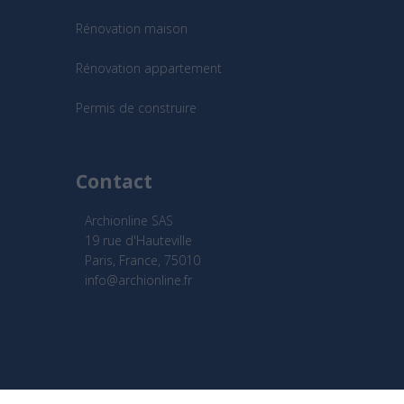
Rénovation maison
Rénovation appartement
Permis de construire
Contact
Archionline SAS
19 rue d'Hauteville
Paris, France, 75010
info@archionline.fr