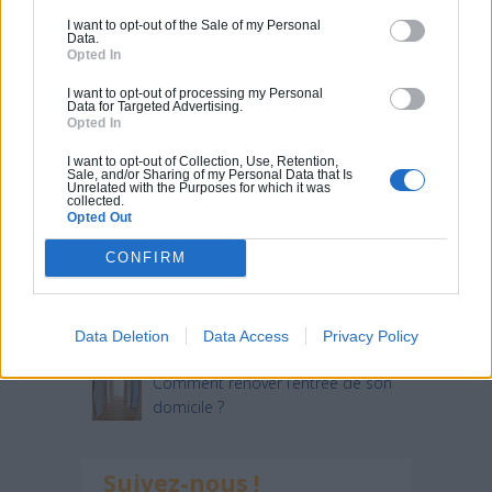
I want to opt-out of the Sale of my Personal
Data.
Articles récents
Opted In
I want to opt-out of processing my Personal
Data for Targeted Advertising.
Jardin devant la maison : Top 5
Opted In
des conseils d’aménagement
I want to opt-out of Collection, Use, Retention,
Comment choisir un claustra pour
Sale, and/or Sharing of my Personal Data that Is
Unrelated with the Purposes for which it was
son extérieur ?
collected.
Opted Out
Comment aménager l’entrée
CONFIRM
extérieure de sa maison ?
Canicule et fortes chaleurs : quels
conseils pour garder sa maison au
Data Deletion
Data Access
Privacy Policy
frais ?
Comment rénover l’entrée de son
domicile ?
Suivez-nous !