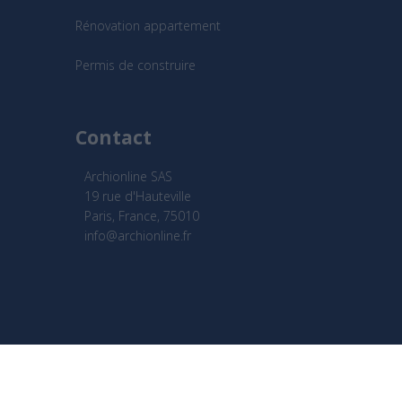
Rénovation appartement
Permis de construire
Contact
Archionline SAS
19 rue d'Hauteville
Paris, France, 75010
info@archionline.fr