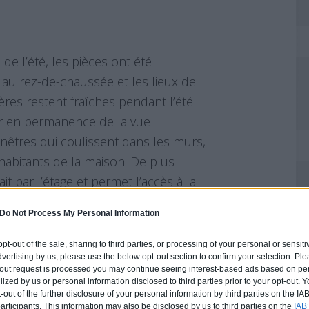
e l’été, les pièces ont été
 au rez-de-chaussée et les lieux de
ières restent fraîches pendant l’été
er en permanence de la vue
nêtres qui coulissent dans les murs,
habitants de la maison. De plus
it par l’étage et permet l’accès à la
i qu’à la grande terrasse.
Do Not Process My Personal Information
estent à température l’hiver et les
 opt-out of the sale, sharing to third parties, or processing of your personal or sensit
s système d’air communiquant via les
dvertising by us, please use the below opt-out section to confirm your selection. Ple
t-out request is processed you may continue seeing interest-based ads based on pe
 d’air conditionné.
ilized by us or personal information disclosed to third parties prior to your opt-out.
-out of the further disclosure of your personal information by third parties on the IAB’
ticipants. This information may also be disclosed by us to third parties on the
IAB’