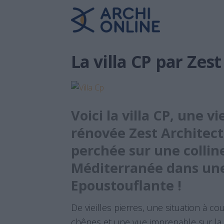
La villa CP par Zes
Voici la villa CP, une v
rénovée Zest Architect
perchée sur une collin
Méditerranée dans une
Epoustouflante !
De vieilles pierres, une situation à co
chênes et une vue imprenable sur la 