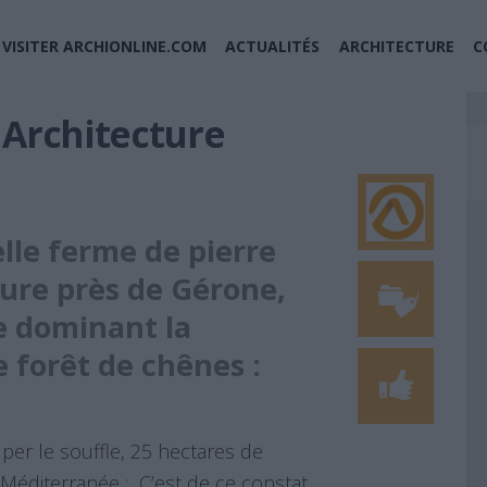
VISITER ARCHIONLINE.COM
ACTUALITÉS
ARCHITECTURE
C
t Architecture
ielle ferme de pierre
ure près de Gérone,
e dominant la
 forêt de chênes :
uper le souffle, 25 hectares de
Méditerranée : C’est de ce constat