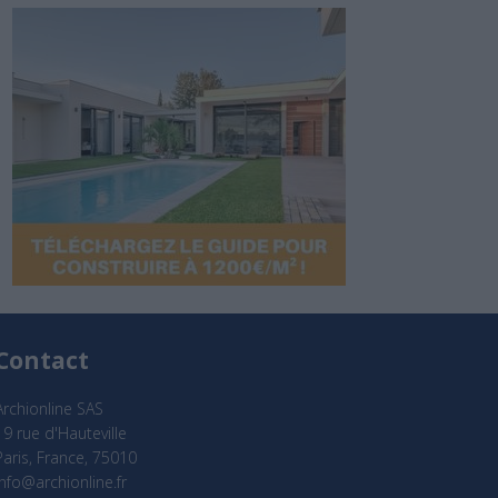
Contact
Archionline SAS
19 rue d'Hauteville
Paris, France, 75010
info@archionline.fr