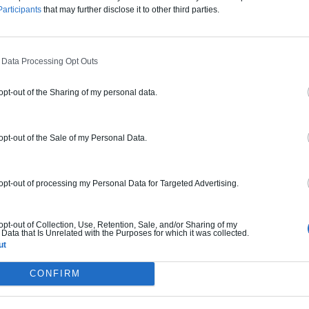
articipants
that may further disclose it to other third parties.
 Data Processing Opt Outs
 opt-out of the Sharing of my personal data.
 opt-out of the Sale of my Personal Data.
ient Vous Intéresser:
 opt-out of processing my Personal Data for Targeted Advertising.
Architecture
e villa contemporaine
 opt-out of Collection, Use, Retention, Sale, and/or Sharing of my
Data that Is Unrelated with the Purposes for which it was collected.
design atypique et novateur
ut
CONFIRM