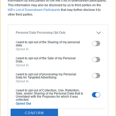
information by third parties on the IAB’s list of downstream participants.
Architecture
This information may also be disclosed by us to third parties on the
IAB’s List of Downstream Participants
that may further disclose it to
The Pierre : la villa nichée dans
other third parties.
la roche par Tom Kunding
Personal Data Processing Opt Outs
PARTAGER SUR
I want to opt-out of the Sharing of my personal
data.
Opted In
I want to opt-out of the Sale of my Personal
Data.
Opted In
I want to opt-out of processing my Personal
Data for Targeted Advertising.
Opted In
Archionline a un nouveau site web !
I want to opt-out of Collection, Use, Retention,
Sale, and/or Sharing of my Personal Data that Is
Unrelated with the Purposes for which it was
collected.
Une maison plain pied moderne en Nouvelle Zélande!
Opted Out
CONFIRM