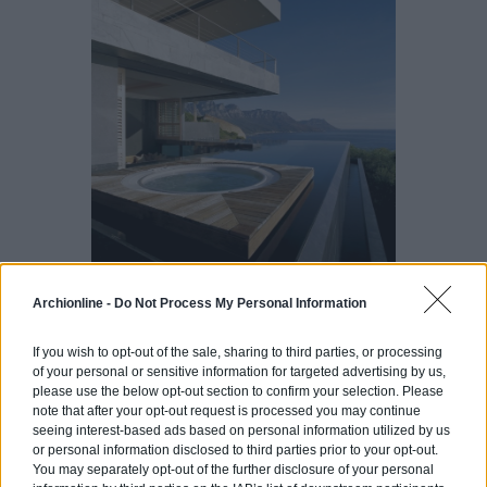
Archionline -
Do Not Process My Personal Information
Autres Articles Qui
Pourraient Vous
If you wish to opt-out of the sale, sharing to third parties, or processing
Intéresser:
of your personal or sensitive information for targeted advertising by us,
please use the below opt-out section to confirm your selection. Please
Villa Kogelhofan une maison
note that after your opt-out request is processed you may continue
contemporaine à couper le
seeing interest-based ads based on personal information utilized by us
or personal information disclosed to third parties prior to your opt-out.
souffle
You may separately opt-out of the further disclosure of your personal
La villa CP par Zest