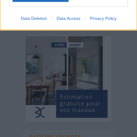
Estimez gratuitement
Data Deletion
Data Access
Privacy Policy
votre projet
Articles récents