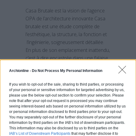
Casa Brutale est la vision de l’agence
OPA de l’architecture innovante Casa
brutale est une étude complète de
l’esthétique, la structure, la fonction et
l’ingénierie, soigneusement détaillée.
En plus de son emplacement inattendu,
c’est à dire encastrée dans une falaise
surplombant la mer Égée, la villa
Archionline -
Do Not Process My Personal Information
possède une piscine transparente en
guise de toit. L’espace inférieur est
If you wish to opt-out of the sale, sharing to third parties, or processing
ainsi baigné dans[…]
of your personal or sensitive information for targeted advertising by us,
please use the below opt-out section to confirm your selection. Please
note that after your opt-out request is processed you may continue
En savoir plus
seeing interest-based ads based on personal information utilized by us
or personal information disclosed to third parties prior to your opt-out.
You may separately opt-out of the further disclosure of your personal
information by third parties on the IAB’s list of downstream participants.
This information may also be disclosed by us to third parties on the
Seahorse, une
IAB’s List of Downstream Participants
that may further disclose it to