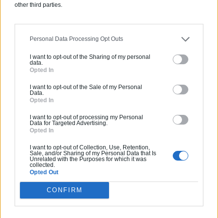
other third parties.
villa de luxe sous
l’océan
Personal Data Processing Opt Outs
I want to opt-out of the Sharing of my personal
data.
Opted In
I want to opt-out of the Sale of my Personal
Une maison où vous dormirez dans les
Data.
Opted In
profondeurs de l’océan. Seahorse, un
projet exceptionnel de construction de
I want to opt-out of processing my Personal
Data for Targeted Advertising.
42 villas de luxe à Dubaï. Des maisons
Opted In
qui flotteront sur l’eau et qui seront en
I want to opt-out of Collection, Use, Retention,
partie immergées ! Ces villas seront
Sale, and/or Sharing of my Personal Data that Is
Unrelated with the Purposes for which it was
dotées de trois niveaux : un pont à
collected.
Opted Out
l’étage, un «rez-de-chaussée» au
niveau de la mer, et un dernier et ultime
CONFIRM
compartiment sous-marin[…]