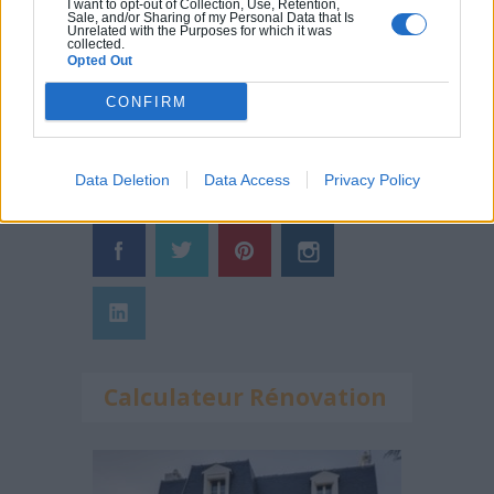
I want to opt-out of Collection, Use, Retention,
conseils pour garder sa maison au
Sale, and/or Sharing of my Personal Data that Is
Unrelated with the Purposes for which it was
frais ?
collected.
Opted Out
Comment rénover l’entrée de son
domicile ?
CONFIRM
Suivez-nous !
Data Deletion
Data Access
Privacy Policy
Calculateur Rénovation