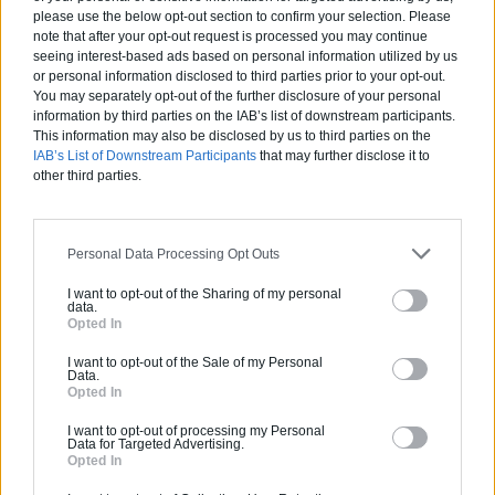
please use the below opt-out section to confirm your selection. Please
note that after your opt-out request is processed you may continue
seeing interest-based ads based on personal information utilized by us
or personal information disclosed to third parties prior to your opt-out.
You may separately opt-out of the further disclosure of your personal
information by third parties on the IAB’s list of downstream participants.
This information may also be disclosed by us to third parties on the
IAB’s List of Downstream Participants
that may further disclose it to
other third parties.
Articles récents
Personal Data Processing Opt Outs
Jardin devant la maison : Top 5
I want to opt-out of the Sharing of my personal
data.
des conseils d’aménagement
Opted In
Comment choisir un claustra pour
I want to opt-out of the Sale of my Personal
Data.
son extérieur ?
Opted In
Comment aménager l’entrée
I want to opt-out of processing my Personal
extérieure de sa maison ?
Data for Targeted Advertising.
Opted In
Canicule et fortes chaleurs : quels