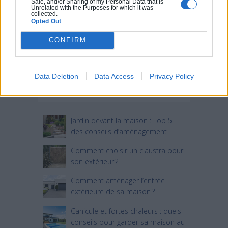
Sale, and/or Sharing of my Personal Data that Is
Unrelated with the Purposes for which it was
collected.
Opted Out
CONFIRM
Data Deletion
Data Access
Privacy Policy
Articles récents
Jardin devant la maison : Top 5
des conseils d’aménagement
Comment choisir un claustra pour
son extérieur ?
Comment aménager l’entrée
extérieure de sa maison ?
Canicule et fortes chaleurs : quels
conseils pour garder sa maison au