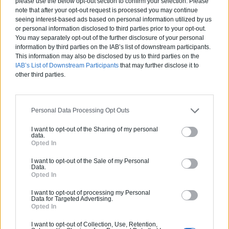
please use the below opt-out section to confirm your selection. Please
note that after your opt-out request is processed you may continue
seeing interest-based ads based on personal information utilized by us
Besoin d’un crédit immobilier avec ou sans apport ? Cet article est pour vous !
or personal information disclosed to third parties prior to your opt-out.
You may separately opt-out of the further disclosure of your personal
information by third parties on the IAB’s list of downstream participants.
This information may also be disclosed by us to third parties on the
IAB’s List of Downstream Participants
that may further disclose it to
Sept abribus insolites conçus par de grands architectes !
other third parties.
Personal Data Processing Opt Outs
Estimez gratuitement
votre projet
I want to opt-out of the Sharing of my personal
data.
Opted In
I want to opt-out of the Sale of my Personal
Data.
Opted In
I want to opt-out of processing my Personal
Data for Targeted Advertising.
Opted In
I want to opt-out of Collection, Use, Retention,