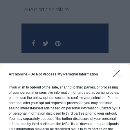
Aucun article similaire.
PARTAGER SUR
Archionline -
Do Not Process My Personal Information
[CONCOURS] La restauration de votre maison sera récompensée !
If you wish to opt-out of the sale, sharing to third parties, or processing
of your personal or sensitive information for targeted advertising by us,
please use the below opt-out section to confirm your selection. Please
Jeu de contrastes pour la Sunset Chapel à Acapulco
note that after your opt-out request is processed you may continue
seeing interest-based ads based on personal information utilized by us
or personal information disclosed to third parties prior to your opt-out.
You may separately opt-out of the further disclosure of your personal
information by third parties on the IAB’s list of downstream participants.
Estimez gratuitement
This information may also be disclosed by us to third parties on the