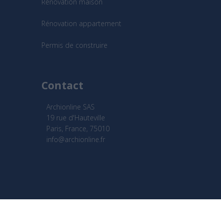
Rénovation maison
Rénovation appartement
Permis de construire
Contact
Archionline SAS
19 rue d'Hauteville
Paris, France, 75010
info@archionline.fr