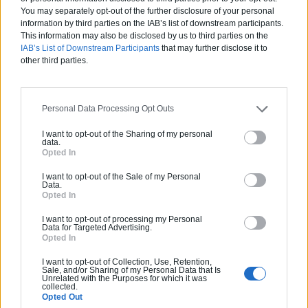
You may separately opt-out of the further disclosure of your personal
information by third parties on the IAB’s list of downstream participants.
This information may also be disclosed by us to third parties on the
Articles récents
IAB’s List of Downstream Participants
that may further disclose it to
other third parties.
Jardin devant la maison : Top 5
des conseils d’aménagement
Personal Data Processing Opt Outs
Comment choisir un claustra pour
I want to opt-out of the Sharing of my personal
son extérieur ?
data.
Opted In
Comment aménager l’entrée
I want to opt-out of the Sale of my Personal
extérieure de sa maison ?
Data.
Opted In
Canicule et fortes chaleurs : quels
conseils pour garder sa maison au
I want to opt-out of processing my Personal
Data for Targeted Advertising.
frais ?
Opted In
Comment rénover l’entrée de son
I want to opt-out of Collection, Use, Retention,
domicile ?
Sale, and/or Sharing of my Personal Data that Is
Unrelated with the Purposes for which it was
collected.
Opted Out