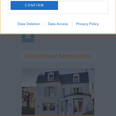
Suivez-nous !
CONFIRM
Data Deletion
Data Access
Privacy Policy
Calculateur Rénovation