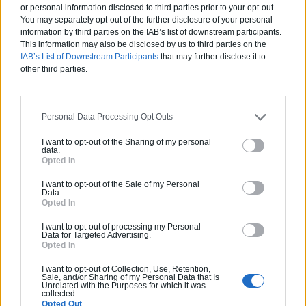
or personal information disclosed to third parties prior to your opt-out.
You may separately opt-out of the further disclosure of your personal
information by third parties on the IAB’s list of downstream participants.
This information may also be disclosed by us to third parties on the
Articles récents
IAB’s List of Downstream Participants
that may further disclose it to
other third parties.
Jardin devant la maison : Top 5
des conseils d’aménagement
Personal Data Processing Opt Outs
Comment choisir un claustra pour
I want to opt-out of the Sharing of my personal
data.
son extérieur ?
Opted In
Comment aménager l’entrée
I want to opt-out of the Sale of my Personal
Data.
extérieure de sa maison ?
Opted In
Canicule et fortes chaleurs : quels
I want to opt-out of processing my Personal
Data for Targeted Advertising.
conseils pour garder sa maison au
Opted In
frais ?
Comment rénover l’entrée de son
I want to opt-out of Collection, Use, Retention,
Sale, and/or Sharing of my Personal Data that Is
domicile ?
Unrelated with the Purposes for which it was
collected.
Opted Out