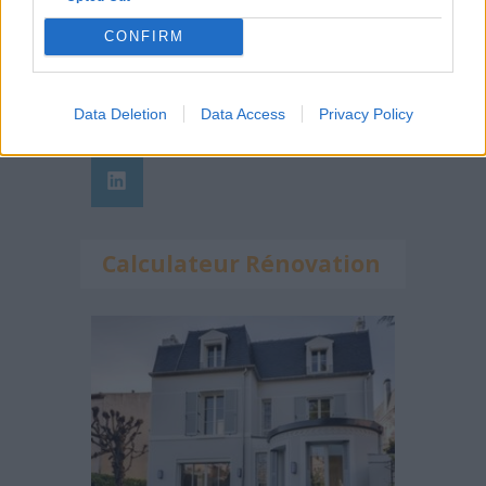
Suivez-nous !
CONFIRM
Data Deletion
Data Access
Privacy Policy
Calculateur Rénovation