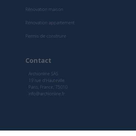
Rénovation maison
Rénovation appartement
Permis de construire
Contact
Archionline SAS
19 rue d'Hauteville
Paris, France, 75010
info@archionline.fr