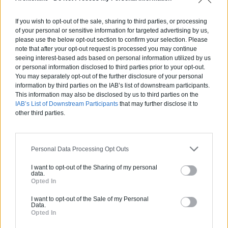
personnalisée !
If you wish to opt-out of the sale, sharing to third parties, or processing
of your personal or sensitive information for targeted advertising by us,
please use the below opt-out section to confirm your selection. Please
Avec la recherche archi-personnalisée,
note that after your opt-out request is processed you may continue
seeing interest-based ads based on personal information utilized by us
Selency vous aide à dénicher les pièces
or personal information disclosed to third parties prior to your opt-out.
parfaites pour vos projets et vous fait
You may separately opt-out of the further disclosure of your personal
information by third parties on the IAB’s list of downstream participants.
bénéficier d’une remise de 10% à partir
This information may also be disclosed by us to third parties on the
de 1000€ d’achat.
IAB’s List of Downstream Participants
that may further disclose it to
other third parties.
En fonction du mobilier et des objets
de décoration que vous recherchez,
Personal Data Processing Opt Outs
vous leur communiquez vos impératifs
de dimensions, époques, couleurs et
I want to opt-out of the Sharing of my personal
data.
budgets … vous pouvez même leur
Opted In
envoyer des visuels de ce que vous
I want to opt-out of the Sale of my Personal
cherchez si besoin.
Data.
Opted In