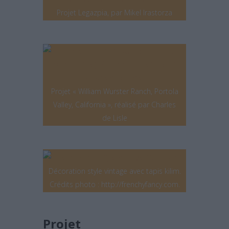
Projet Legazpia, par Mikel Irastorza
Projet « William Wurster Ranch, Portola
Valley, California », réalisé par Charles
de Lisle
Décoration style vintage avec tapis kilim.
Crédits photo : http://frenchyfancy.com.
Projet