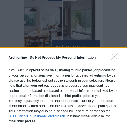
Archionline -
Do Not Process My Personal Information
If you wish to opt-out of the sale, sharing to third parties, or processing
of your personal or sensitive information for targeted advertising by us,
please use the below opt-out section to confirm your selection. Please
Articles récents
note that after your opt-out request is processed you may continue
seeing interest-based ads based on personal information utilized by us
or personal information disclosed to third parties prior to your opt-out.
Jardin devant la maison : Top 5
You may separately opt-out of the further disclosure of your personal
des conseils d’aménagement
information by third parties on the IAB’s list of downstream participants.
This information may also be disclosed by us to third parties on the
Comment choisir un claustra pour
IAB’s List of Downstream Participants
that may further disclose it to
other third parties.
son extérieur ?