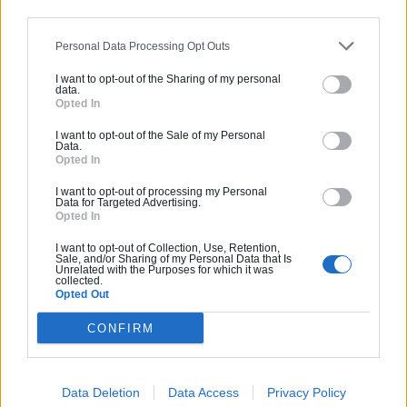
Comment aménager l’entrée
extérieure de sa maison ?
Personal Data Processing Opt Outs
Canicule et fortes chaleurs : quels
I want to opt-out of the Sharing of my personal
data.
conseils pour garder sa maison au
Opted In
frais ?
I want to opt-out of the Sale of my Personal
Comment rénover l’entrée de son
Data.
domicile ?
Opted In
I want to opt-out of processing my Personal
Data for Targeted Advertising.
Suivez-nous !
Opted In
I want to opt-out of Collection, Use, Retention,
Sale, and/or Sharing of my Personal Data that Is
Unrelated with the Purposes for which it was
collected.
Opted Out
CONFIRM
Data Deletion
Data Access
Privacy Policy