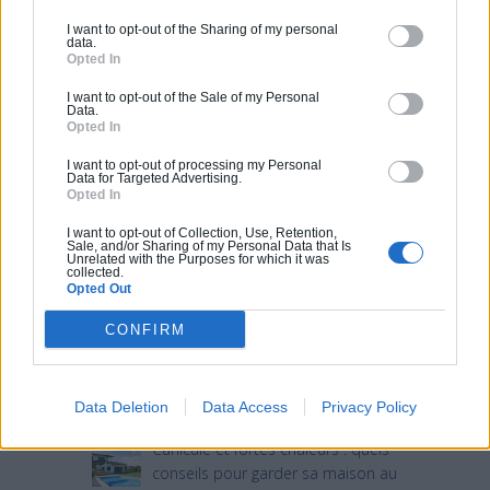
I want to opt-out of the Sharing of my personal
data.
Opted In
I want to opt-out of the Sale of my Personal
Data.
Opted In
I want to opt-out of processing my Personal
Data for Targeted Advertising.
Articles récents
Opted In
I want to opt-out of Collection, Use, Retention,
Sale, and/or Sharing of my Personal Data that Is
Jardin devant la maison : Top 5
Unrelated with the Purposes for which it was
collected.
des conseils d’aménagement
Opted Out
Comment choisir un claustra pour
CONFIRM
son extérieur ?
Comment aménager l’entrée
extérieure de sa maison ?
Data Deletion
Data Access
Privacy Policy
Canicule et fortes chaleurs : quels
conseils pour garder sa maison au