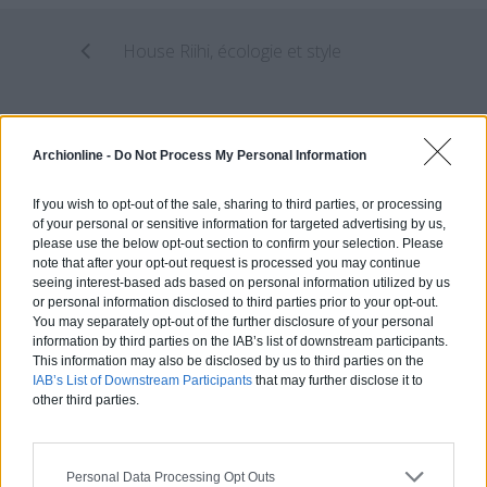
House Riihi, écologie et style
Tula house, la nature de béton et de verre
Archionline -
Do Not Process My Personal Information
If you wish to opt-out of the sale, sharing to third parties, or processing
of your personal or sensitive information for targeted advertising by us,
Estimez gratuitement
please use the below opt-out section to confirm your selection. Please
votre projet
note that after your opt-out request is processed you may continue
seeing interest-based ads based on personal information utilized by us
or personal information disclosed to third parties prior to your opt-out.
You may separately opt-out of the further disclosure of your personal
information by third parties on the IAB’s list of downstream participants.
This information may also be disclosed by us to third parties on the
IAB’s List of Downstream Participants
that may further disclose it to
other third parties.
Personal Data Processing Opt Outs