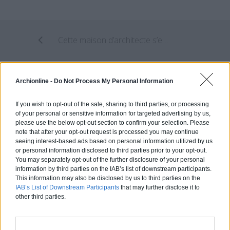
Cette maison d’architecte s’est vendue trois fois le prix de sa construction !
Zoom sur le plus cher appartement new-yorkais à 120 millions $
Archionline -
Do Not Process My Personal Information
If you wish to opt-out of the sale, sharing to third parties, or processing
of your personal or sensitive information for targeted advertising by us,
please use the below opt-out section to confirm your selection. Please
Estimez gratuitement
note that after your opt-out request is processed you may continue
votre projet
seeing interest-based ads based on personal information utilized by us
or personal information disclosed to third parties prior to your opt-out.
You may separately opt-out of the further disclosure of your personal
information by third parties on the IAB’s list of downstream participants.
This information may also be disclosed by us to third parties on the
IAB’s List of Downstream Participants
that may further disclose it to
other third parties.