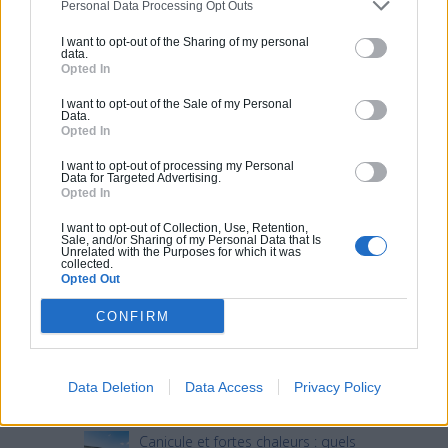
Personal Data Processing Opt Outs
I want to opt-out of the Sharing of my personal
data.
Opted In
I want to opt-out of the Sale of my Personal
Data.
Opted In
I want to opt-out of processing my Personal
Data for Targeted Advertising.
Opted In
Articles récents
I want to opt-out of Collection, Use, Retention,
Sale, and/or Sharing of my Personal Data that Is
Unrelated with the Purposes for which it was
Jardin devant la maison : Top 5
collected.
Opted Out
des conseils d’aménagement
CONFIRM
Comment choisir un claustra pour
son extérieur ?
Comment aménager l’entrée
Data Deletion
Data Access
Privacy Policy
extérieure de sa maison ?
Canicule et fortes chaleurs : quels