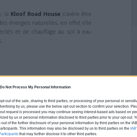
e, la
Kloof Road House
s’avère être
s énergies naturelles, en effet elle
ectés et de chauffage au sol à eau
.
Do Not Process My Personal Information
 opt-out of the sale, sharing to third parties, or processing of your personal or sensit
dvertising by us, please use the below opt-out section to confirm your selection. Ple
t-out request is processed you may continue seeing interest-based ads based on pe
ilized by us or personal information disclosed to third parties prior to your opt-out.
-out of the further disclosure of your personal information by third parties on the IAB’
ticipants. This information may also be disclosed by us to third parties on the
IAB’
articipants
that may further disclose it to other third parties.