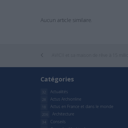
Aucun article similaire.
Catégories
Actualités
32
Actus Archionline
28
Actus en France et dans le monde
18
Architecture
206
Conseils
34