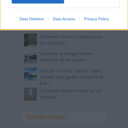
Articles récents
Data Deletion
Data Access
Privacy Policy
Jardin devant la maison : Top 5
des conseils d’aménagement
Comment choisir un claustra pour
son extérieur ?
Comment aménager l’entrée
extérieure de sa maison ?
Canicule et fortes chaleurs : quels
conseils pour garder sa maison au
frais ?
Comment rénover l’entrée de son
domicile ?
Suivez-nous !