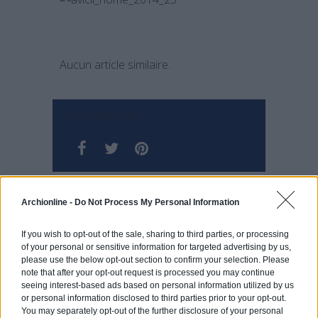
Aucun article similaire.
PARTAGER SUR
Archionline -
Do Not Process My Personal Information
Zoom sur la villa Azuris du cabinet d’architecture Renato D’Ettorre
If you wish to opt-out of the sale, sharing to third parties, or processing
of your personal or sensitive information for targeted advertising by us,
please use the below opt-out section to confirm your selection. Please
note that after your opt-out request is processed you may continue
seeing interest-based ads based on personal information utilized by us
Kloof Road House : la merveille architecturale d’acier
or personal information disclosed to third parties prior to your opt-out.
You may separately opt-out of the further disclosure of your personal