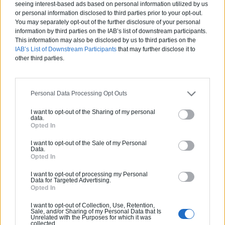
seeing interest-based ads based on personal information utilized by us
or personal information disclosed to third parties prior to your opt-out.
You may separately opt-out of the further disclosure of your personal
information by third parties on the IAB’s list of downstream participants.
This information may also be disclosed by us to third parties on the
IAB’s List of Downstream Participants
that may further disclose it to
Articles récents
other third parties.
Jardin devant la maison : Top 5
Personal Data Processing Opt Outs
des conseils d’aménagement
I want to opt-out of the Sharing of my personal
Comment choisir un claustra pour
data.
Opted In
son extérieur ?
I want to opt-out of the Sale of my Personal
Comment aménager l’entrée
Data.
Opted In
extérieure de sa maison ?
I want to opt-out of processing my Personal
Canicule et fortes chaleurs : quels
Data for Targeted Advertising.
conseils pour garder sa maison au
Opted In
frais ?
I want to opt-out of Collection, Use, Retention,
Sale, and/or Sharing of my Personal Data that Is
Comment rénover l’entrée de son
Unrelated with the Purposes for which it was
domicile ?
collected.