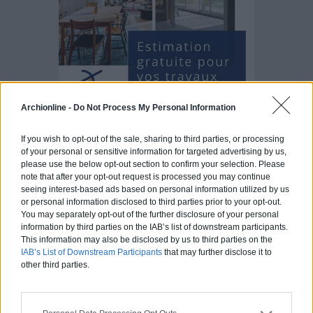
Archionline -
Do Not Process My Personal Information
Articles récents
If you wish to opt-out of the sale, sharing to third parties, or processing
of your personal or sensitive information for targeted advertising by us,
please use the below opt-out section to confirm your selection. Please
Jardin devant la maison : Top 5
note that after your opt-out request is processed you may continue
seeing interest-based ads based on personal information utilized by us
des conseils d’aménagement
or personal information disclosed to third parties prior to your opt-out.
You may separately opt-out of the further disclosure of your personal
Comment choisir un claustra pour
information by third parties on the IAB’s list of downstream participants.
son extérieur ?
This information may also be disclosed by us to third parties on the
IAB’s List of Downstream Participants
that may further disclose it to
Comment aménager l’entrée
other third parties.
extérieure de sa maison ?
Canicule et fortes chaleurs : quels