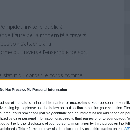
Pompidou invite le public à
nde figure de la modernité à travers
osition s’attache à la
forme qui traverse l’ensemble de son
e statut du corps : le corps comme
er, le corps dans des architectures
Do Not Process My Personal Information
 spiritualité.
 opt-out of the sale, sharing to third parties, or processing of your personal or sensit
alisations :
dvertising by us, please use the below opt-out section to confirm your selection. Ple
t-out request is processed you may continue seeing interest-based ads based on pe
ilized by us or personal information disclosed to third parties prior to your opt-out.
-out of the further disclosure of your personal information by third parties on the IAB’
ticipants. This information may also be disclosed by us to third parties on the
IAB’