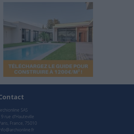
Contact
Archionline SAS
19 rue d'Hauteville
Paris, France, 75010
info@archionline.fr