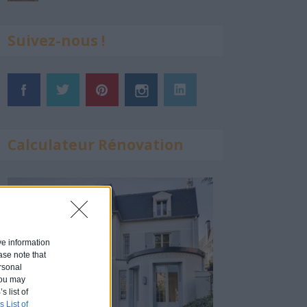
Suivez-nous !
Calculateur Rénovation
ive information
ase note that
rsonal
 You may
s list of
s List of