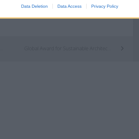
Data Deletion
Data Access
Privacy Policy
ywood Hills : La luxueuse maison perchée
Global Award for Sustainable Architecture 2015