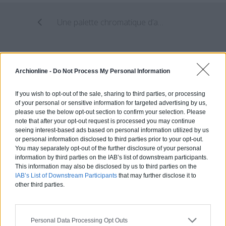
Une palette chromatique d’architecture, selon Ramin Nasibov
Tour triangle : un nouveau projet au patrimoine parisien
Archionline -
Do Not Process My Personal Information
If you wish to opt-out of the sale, sharing to third parties, or processing
of your personal or sensitive information for targeted advertising by us,
Estimez gratuitement
please use the below opt-out section to confirm your selection. Please
votre projet
note that after your opt-out request is processed you may continue
seeing interest-based ads based on personal information utilized by us
or personal information disclosed to third parties prior to your opt-out.
You may separately opt-out of the further disclosure of your personal
information by third parties on the IAB’s list of downstream participants.
This information may also be disclosed by us to third parties on the
IAB’s List of Downstream Participants
that may further disclose it to
other third parties.
Personal Data Processing Opt Outs