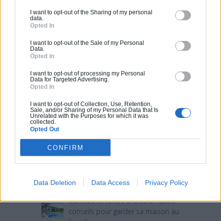
I want to opt-out of the Sharing of my personal
data.
Opted In
I want to opt-out of the Sale of my Personal
Data.
Opted In
I want to opt-out of processing my Personal
Data for Targeted Advertising.
Articles récents
Opted In
I want to opt-out of Collection, Use, Retention,
Sale, and/or Sharing of my Personal Data that Is
Jardin devant la maison : Top 5
Unrelated with the Purposes for which it was
collected.
des conseils d’aménagement
Opted Out
Comment choisir un claustra pour
CONFIRM
son extérieur ?
Comment aménager l’entrée
extérieure de sa maison ?
Data Deletion
Data Access
Privacy Policy
Canicule et fortes chaleurs : quels
conseils pour garder sa maison au