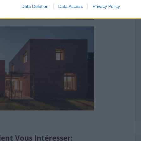
Data Deletion
Data Access
Privacy Policy
ient Vous Intéresser: