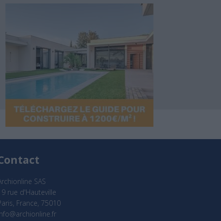
Contact
Archionline SAS
19 rue d'Hauteville
Paris, France, 75010
info@archionline.fr