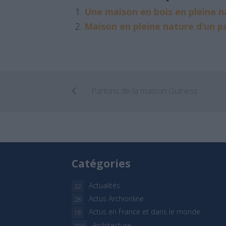
Une maison en bois en pleine n
Maison en pleine nature d’un pa
Parlons de la maison Guiness
Catégories
Actualités
32
Actus Archionline
28
Actus en France et dans le monde
18
Architecture