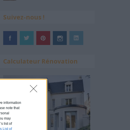
Suivez-nous !
Calculateur Rénovation
ive information
ase note that
rsonal
 You may
s list of
s List of