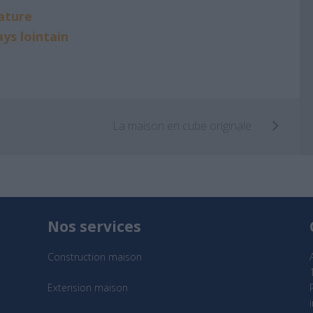
ature
ys lointain
La maison en cube originale
Nos services
Construction maison
Extension maison