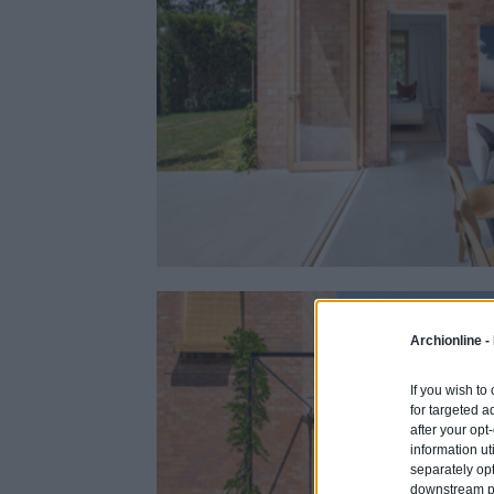
Archionline -
If you wish to
for targeted a
after your op
information ut
separately opt
downstream par