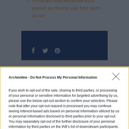
15 hôtels extraordinaires à
visiter au moins une fois dans
sa vie
PARTAGER SUR
Archionline -
Do Not Process My Personal Information
Découvrez le secret de cette maison estimée à plus d’1 million $
If you wish to opt-out of the sale, sharing to third parties, or processing
of your personal or sensitive information for targeted advertising by us,
please use the below opt-out section to confirm your selection. Please
note that after your opt-out request is processed you may continue
Les différents types d’isolation thermique
seeing interest-based ads based on personal information utilized by us
or personal information disclosed to third parties prior to your opt-out.
You may separately opt-out of the further disclosure of your personal
information by third parties on the IAB’s list of downstream participants.