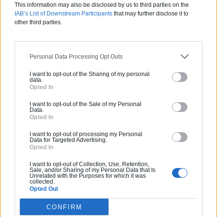
This information may also be disclosed by us to third parties on the
Estimez gratuitement
IAB’s List of Downstream Participants
that may further disclose it to
votre projet
other third parties.
Personal Data Processing Opt Outs
I want to opt-out of the Sharing of my personal
data.
Opted In
I want to opt-out of the Sale of my Personal
Data.
Opted In
I want to opt-out of processing my Personal
Data for Targeted Advertising.
Opted In
I want to opt-out of Collection, Use, Retention,
Sale, and/or Sharing of my Personal Data that Is
Unrelated with the Purposes for which it was
collected.
Opted Out
Articles récents
CONFIRM