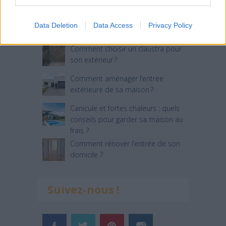
Jardin devant la maison : Top 5
Data Deletion
Data Access
Privacy Policy
des conseils d’aménagement
Comment choisir un claustra pour
son extérieur ?
Comment aménager l’entrée
extérieure de sa maison ?
Canicule et fortes chaleurs : quels
conseils pour garder sa maison au
frais ?
Comment rénover l’entrée de son
domicile ?
Suivez-nous !