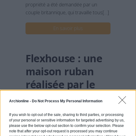
propriété a été demandée par un
couple britannique, qui travaille tous[…]
En savoir plus
Flexhouse : une
maison ruban
réalisée par le
studio Evolution
Archionline -
Do Not Process My Personal Information
Design
If you wish to opt-out of the sale, sharing to third parties, or processing
of your personal or sensitive information for targeted advertising by us,
please use the below opt-out section to confirm your selection. Please
note that after your opt-out request is processed you may continue