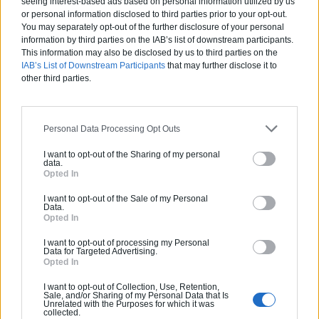
seeing interest-based ads based on personal information utilized by us
or personal information disclosed to third parties prior to your opt-out.
You may separately opt-out of the further disclosure of your personal
information by third parties on the IAB’s list of downstream participants.
Flexhouse est une maison au design
This information may also be disclosed by us to third parties on the
futuriste réalisée en Suisse par le
IAB’s List of Downstream Participants
that may further disclose it to
other third parties.
studio d’architecture Evolution Design
La Flexhouse est une habitation au
design futuriste avec une façade en
Personal Data Processing Opt Outs
forme de ruban qui dessine l’ensemble
I want to opt-out of the Sharing of my personal
de la maison. Nous devons cette
data.
création hors normes au studio
Opted In
d’architecture suisse Evolution Design.
I want to opt-out of the Sale of my Personal
Data.
Déployée sur quatre étages plus le
Opted In
garage, d’une superficie de 173 m2,
I want to opt-out of processing my Personal
cette[…]
Data for Targeted Advertising.
Opted In
En savoir plus
I want to opt-out of Collection, Use, Retention,
Sale, and/or Sharing of my Personal Data that Is
Unrelated with the Purposes for which it was
collected.