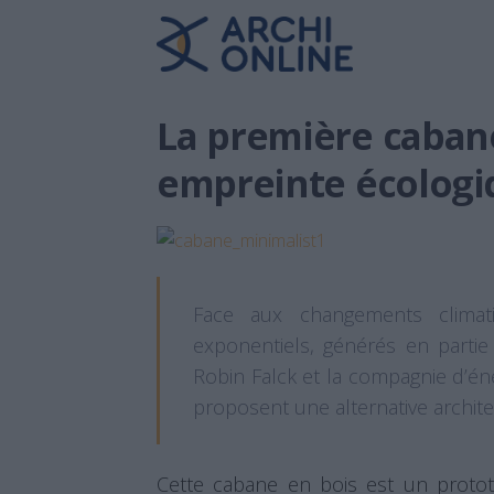
La première caban
empreinte écologi
Face aux changements climat
exponentiels, générés en partie
Robin Falck et la compagnie d’éne
proposent une alternative archite
Cette cabane en bois est un prototy