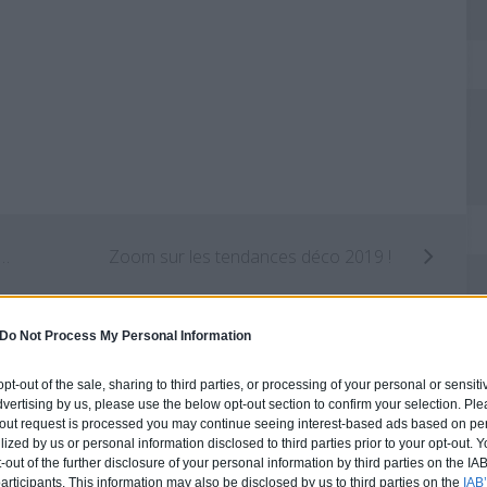
isiez vous-même les plans de votre maison avec le logiciel Architecte 3D
Zoom sur les tendances déco 2019 !
Do Not Process My Personal Information
 opt-out of the sale, sharing to third parties, or processing of your personal or sensit
dvertising by us, please use the below opt-out section to confirm your selection. Ple
t-out request is processed you may continue seeing interest-based ads based on pe
ilized by us or personal information disclosed to third parties prior to your opt-out.
-out of the further disclosure of your personal information by third parties on the IAB’
ticipants. This information may also be disclosed by us to third parties on the
IAB’