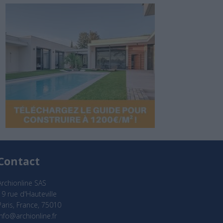
Contact
Archionline SAS
19 rue d'Hauteville
Paris, France, 75010
info@archionline.fr