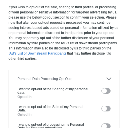
visibles sur beaucoup de[…]
If you wish to opt-out of the sale, sharing to third parties, or processing
of your personal or sensitive information for targeted advertising by us,
En savoir plus
please use the below opt-out section to confirm your selection. Please
note that after your opt-out request is processed you may continue
seeing interest-based ads based on personal information utilized by us
or personal information disclosed to third parties prior to your opt-out.
You may separately opt-out of the further disclosure of your personal
Une maison
information by third parties on the IAB’s list of downstream participants.
This information may also be disclosed by us to third parties on the
réfléchissante au
IAB’s List of Downstream Participants
that may further disclose it to
other third parties.
somment d’une
montagne
Personal Data Processing Opt Outs
I want to opt-out of the Sharing of my personal
data.
Opted In
I want to opt-out of the Sale of my Personal
Le festival d’art contemporain Elevation
Data.
Opted In
1049 à Gstaad (Suisse) a lancé sa
3ème édition, dont le thème principal
I want to opt-out of processing my Personal