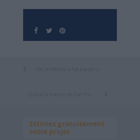
PARTAGER SUR
Cet architecte a fait planter plus d’un hectare de forêts sur deux immeubles
Quand la maison de Carl Fredricksen du film « Là-Haut » s’envole pour de vrai !
Estimez gratuitement
votre projet