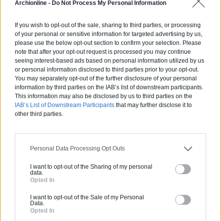
Archionline -
Do Not Process My Personal Information
Comment choisir un claustra pour
son extérieur ?
If you wish to opt-out of the sale, sharing to third parties, or processing
of your personal or sensitive information for targeted advertising by us,
Comment aménager l’entrée
please use the below opt-out section to confirm your selection. Please
extérieure de sa maison ?
note that after your opt-out request is processed you may continue
seeing interest-based ads based on personal information utilized by us
Canicule et fortes chaleurs : quels
or personal information disclosed to third parties prior to your opt-out.
conseils pour garder sa maison au
You may separately opt-out of the further disclosure of your personal
information by third parties on the IAB’s list of downstream participants.
frais ?
This information may also be disclosed by us to third parties on the
Comment rénover l’entrée de son
IAB’s List of Downstream Participants
that may further disclose it to
domicile ?
other third parties.
Suivez-nous !
Personal Data Processing Opt Outs
I want to opt-out of the Sharing of my personal
data.
Opted In
I want to opt-out of the Sale of my Personal
Data.
Opted In