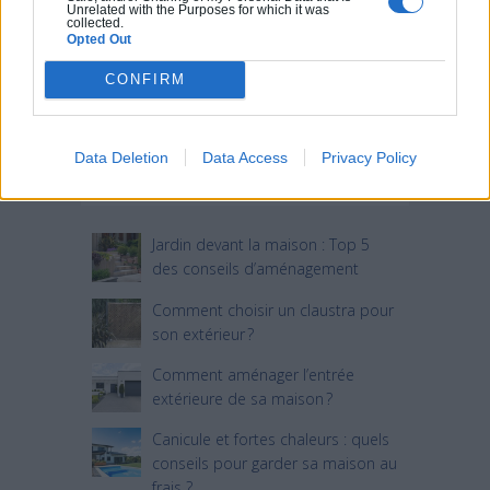
Unrelated with the Purposes for which it was
collected.
Opted Out
CONFIRM
Data Deletion
Data Access
Privacy Policy
Articles récents
Jardin devant la maison : Top 5
des conseils d’aménagement
Comment choisir un claustra pour
son extérieur ?
Comment aménager l’entrée
extérieure de sa maison ?
Canicule et fortes chaleurs : quels
conseils pour garder sa maison au
frais ?