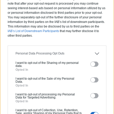
note that after your opt-out request is processed you may continue
En savoir plus
seeing interest-based ads based on personal information utilized by us
or personal information disclosed to third parties prior to your opt-out.
You may separately opt-out of the further disclosure of your personal
information by third parties on the IAB’s list of downstream participants.
This information may also be disclosed by us to third parties on the
IAB’s List of Downstream Participants
that may further disclose it to
other third parties.
Estimez gratuitement
Personal Data Processing Opt Outs
votre projet
I want to opt-out of the Sharing of my personal
data.
Opted In
I want to opt-out of the Sale of my Personal
Data.
Opted In
I want to opt-out of processing my Personal
Data for Targeted Advertising.
Opted In
I want to opt-out of Collection, Use, Retention,
Sale, and/or Sharing of my Personal Data that Is