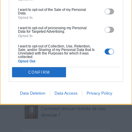
I want to opt-out of the Sale of my Personal
Data.
Articles récents
Opted In
I want to opt-out of processing my Personal
Data for Targeted Advertising.
Jardin devant la maison : Top 5
Opted In
des conseils d’aménagement
I want to opt-out of Collection, Use, Retention,
Sale, and/or Sharing of my Personal Data that Is
Comment choisir un claustra pour
Unrelated with the Purposes for which it was
collected.
son extérieur ?
Opted Out
Comment aménager l’entrée
CONFIRM
extérieure de sa maison ?
Canicule et fortes chaleurs : quels
Data Deletion
Data Access
Privacy Policy
conseils pour garder sa maison au
frais ?
Comment rénover l’entrée de son
domicile ?