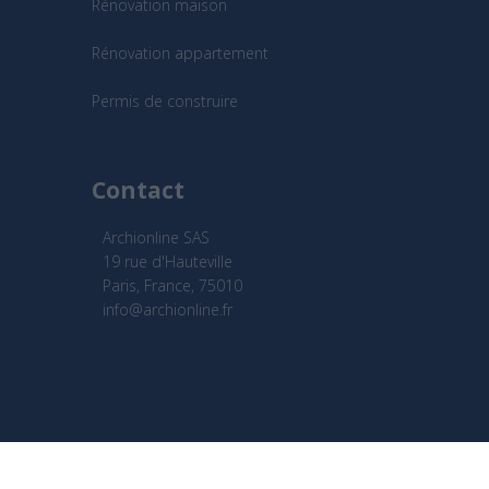
Rénovation maison
Rénovation appartement
Permis de construire
Contact
Archionline SAS
19 rue d'Hauteville
Paris, France, 75010
info@archionline.fr