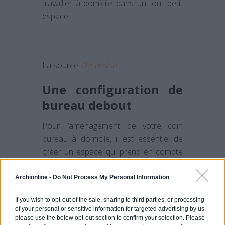
travailler à domicile dans un tout petit
espace.
La source:
Decoraiso
Une configuration de
bureau debout
Pour l’aménagement de votre coin
bureau à domicile, il est essentiel de
créer un espace qui prend en compte
votre santé
. Le bureau debout est un
bon moyen de réduire le temps que
Archionline -
Do Not Process My Personal Information
vous passez assis. Vous resterez plus
If you wish to opt-out of the sale, sharing to third parties, or processing
vigilant pour travailler avec ce
of your personal or sensitive information for targeted advertising by us,
bureau.
Des études ont montré que
le
please use the below opt-out section to confirm your selection. Please