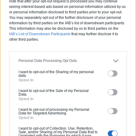
note that after your opt-out request is processed you may continue
fait de se tenir debout pendant le
seeing interest-based ads based on personal information utilized by us
travail brûle plus de calories que de
or personal information disclosed to third parties prior to your opt-out.
You may separately opt-out of the further disclosure of your personal
rester assis, ce qui maintient votre
information by third parties on the IAB’s list of downstream participants.
santé en bonne voie
This information may also be disclosed by us to third parties on the
IAB’s List of Downstream Participants
that may further disclose it to
other third parties.
La source:
Coupe-fil
Personal Data Processing Opt Outs
Aucun article similaire.
I want to opt-out of the Sharing of my personal
data.
Opted In
PARTAGER SUR
I want to opt-out of the Sale of my Personal
Data.
Opted In
I want to opt-out of processing my Personal
Data for Targeted Advertising.
Opted In
I want to opt-out of Collection, Use, Retention,
Sale, and/or Sharing of my Personal Data that Is
Unrelated with the Purposes for which it was