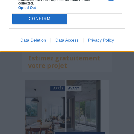
collected.
LA RÉGLEMENTATION DES TINY HOUSES EN FRANCE
Opted Out
CONFIRM
Vendre sa maison plus vite grâce au garden staging
Data Deletion
Data Access
Privacy Policy
Estimez gratuitement
votre projet