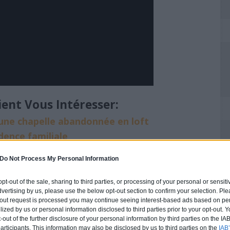
ient Vous Intéresser:
une chapelle abandonnée en loft
dence familiale
n est certainement la plus
Do Not Process My Personal Information
 opt-out of the sale, sharing to third parties, or processing of your personal or sensit
dvertising by us, please use the below opt-out section to confirm your selection. Ple
t-out request is processed you may continue seeing interest-based ads based on pe
ilized by us or personal information disclosed to third parties prior to your opt-out.
-out of the further disclosure of your personal information by third parties on the IAB’
ticipants. This information may also be disclosed by us to third parties on the
IAB’