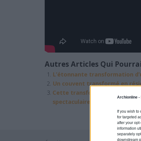
Autres Articles Qui Pourra
L’étonnante transformation d’
Un couvent transformé en rési
Cette transformation de maiso
Archionline -
spectaculaire jamais vue
If you wish to
for targeted a
after your op
information ut
separately opt
downstream par