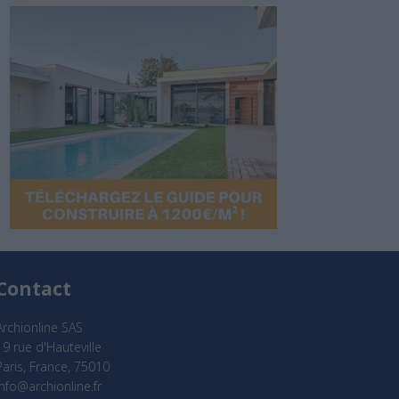
Contact
Archionline SAS
19 rue d'Hauteville
Paris, France, 75010
info@archionline.fr