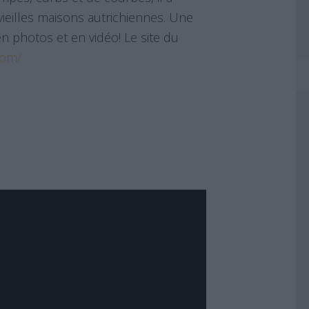
vieilles maisons autrichiennes. Une
 en photos et en vidéo! Le site du
com/