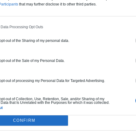
 maison gigantesque dans les arbres !
Une villa de rêve à découvrir à Majorque
articipants
that may further disclose it to other third parties.
 Data Processing Opt Outs
 opt-out of the Sharing of my personal data.
 opt-out of the Sale of my Personal Data.
 opt-out of processing my Personal Data for Targeted Advertising.
 opt-out of Collection, Use, Retention, Sale, and/or Sharing of my
Data that Is Unrelated with the Purposes for which it was collected.
ut
CONFIRM