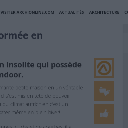
VISITER ARCHIONLINE.COM
ACTUALITÉS
ARCHITECTURE
C
formée en
 insolite qui possède
ndoor.
mante petite maison en un véritable
d s’est mis en tête de pouvoir
du climat autrichien c’est un
ater même en plein hiver!
ampes, curbs et de courbes, il a