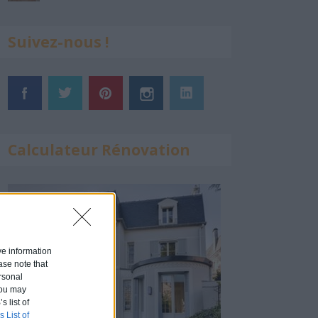
Suivez-nous !
Calculateur Rénovation
ive information
ase note that
rsonal
 You may
s list of
s List of