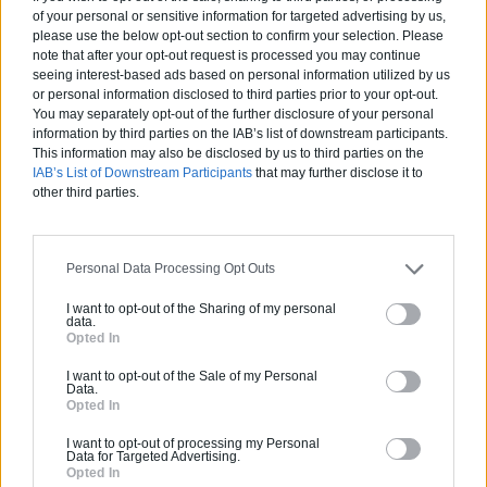
of your personal or sensitive information for targeted advertising by us,
Canicule et fortes chaleurs : quels
please use the below opt-out section to confirm your selection. Please
conseils pour garder sa maison au
note that after your opt-out request is processed you may continue
seeing interest-based ads based on personal information utilized by us
frais ?
or personal information disclosed to third parties prior to your opt-out.
Comment rénover l’entrée de son
You may separately opt-out of the further disclosure of your personal
domicile ?
information by third parties on the IAB’s list of downstream participants.
This information may also be disclosed by us to third parties on the
IAB’s List of Downstream Participants
that may further disclose it to
other third parties.
Suivez-nous !
Personal Data Processing Opt Outs
I want to opt-out of the Sharing of my personal
data.
Opted In
I want to opt-out of the Sale of my Personal
Data.
Opted In
Calculateur Rénovation
I want to opt-out of processing my Personal
Data for Targeted Advertising.
Opted In