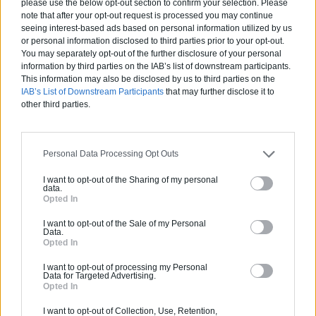
please use the below opt-out section to confirm your selection. Please
note that after your opt-out request is processed you may continue
seeing interest-based ads based on personal information utilized by us
Maison contemporaine en bord de mer
or personal information disclosed to third parties prior to your opt-out.
You may separately opt-out of the further disclosure of your personal
information by third parties on the IAB’s list of downstream participants.
This information may also be disclosed by us to third parties on the
IAB’s List of Downstream Participants
that may further disclose it to
Comment optimiser un petit studio !
other third parties.
Personal Data Processing Opt Outs
Estimez gratuitement
votre projet
I want to opt-out of the Sharing of my personal
data.
Opted In
I want to opt-out of the Sale of my Personal
Data.
Opted In
I want to opt-out of processing my Personal
Data for Targeted Advertising.
Opted In
I want to opt-out of Collection, Use, Retention,