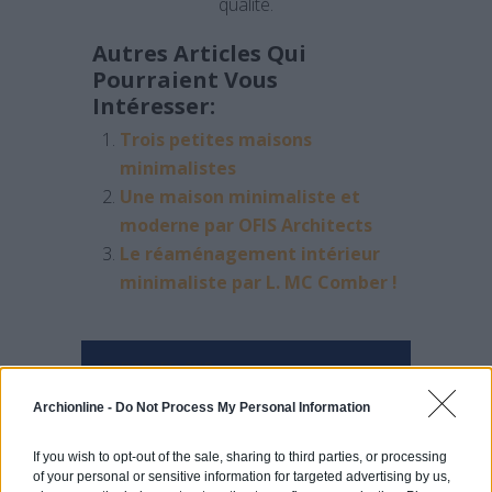
qualité.
Autres Articles Qui
Pourraient Vous
Intéresser:
Trois petites maisons
minimalistes
Une maison minimaliste et
moderne par OFIS Architects
Le réaménagement intérieur
minimaliste par L. MC Comber !
PARTAGER SUR
Archionline -
Do Not Process My Personal Information
If you wish to opt-out of the sale, sharing to third parties, or processing
of your personal or sensitive information for targeted advertising by us,