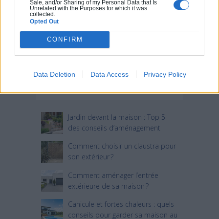
Sale, and/or Sharing of my Personal Data that Is
Unrelated with the Purposes for which it was
collected.
Opted Out
CONFIRM
Data Deletion
Data Access
Privacy Policy
Articles récents
Jardin devant la maison : Top 5
des conseils d’aménagement
Comment choisir un claustra pour
son extérieur ?
Comment aménager l’entrée
extérieure de sa maison ?
Canicule et fortes chaleurs : quels
conseils pour garder sa maison au