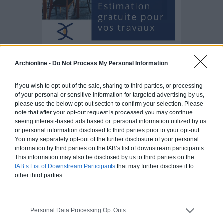
Archionline -
Do Not Process My Personal Information
Articles récents
If you wish to opt-out of the sale, sharing to third parties, or processing
of your personal or sensitive information for targeted advertising by us,
Jardin devant la maison : Top 5
please use the below opt-out section to confirm your selection. Please
des conseils d’aménagement
note that after your opt-out request is processed you may continue
seeing interest-based ads based on personal information utilized by us
Comment choisir un claustra pour
or personal information disclosed to third parties prior to your opt-out.
son extérieur ?
You may separately opt-out of the further disclosure of your personal
information by third parties on the IAB’s list of downstream participants.
This information may also be disclosed by us to third parties on the
Comment aménager l’entrée
IAB’s List of Downstream Participants
that may further disclose it to
extérieure de sa maison ?
other third parties.
Canicule et fortes chaleurs : quels
conseils pour garder sa maison au
frais ?
Personal Data Processing Opt Outs