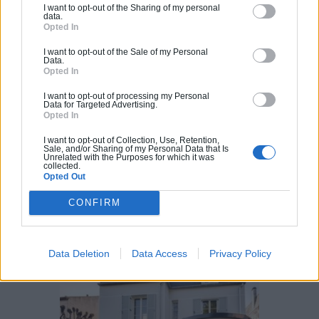
Comment rénover l’entrée de son
I want to opt-out of the Sharing of my personal
domicile ?
data.
Opted In
I want to opt-out of the Sale of my Personal
Data.
Suivez-nous !
Opted In
I want to opt-out of processing my Personal
Data for Targeted Advertising.
Opted In
I want to opt-out of Collection, Use, Retention,
Sale, and/or Sharing of my Personal Data that Is
Unrelated with the Purposes for which it was
collected.
Opted Out
CONFIRM
Calculateur Rénovation
Data Deletion
Data Access
Privacy Policy