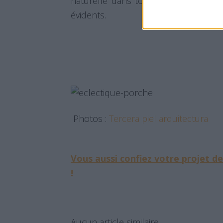
naturelle dans toute la maison, con
évidents.
Photos :
Tercera piel arquitectura
Vous aussi confiez votre projet d
!
Aucun article similaire.