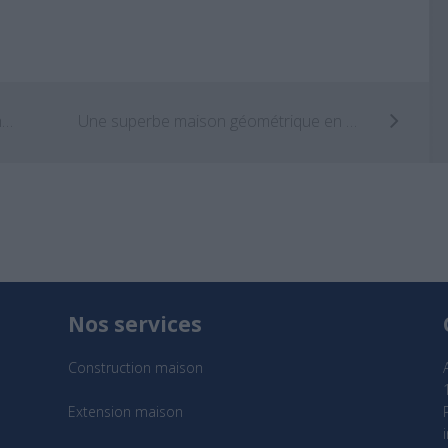
The Pierre : la villa nichée dans la roche par Tom Kunding
Une superbe maison géométrique en Australie !
Nos services
Construction maison
Extension maison