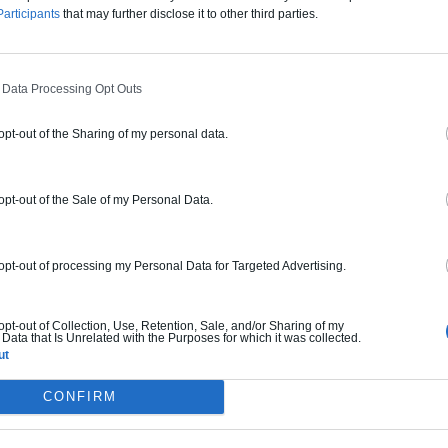
articipants
that may further disclose it to other third parties.
 Data Processing Opt Outs
nnel, s’ouvre et se ferme sur le salon
 opt-out of the Sharing of my personal data.
n ingénieux système de poulies.
 opt-out of the Sale of my Personal Data.
ncher original des containers, traité
 opt-out of processing my Personal Data for Targeted Advertising.
. L’ambiance éclectique est renforcée
et plus contemporaines.
 opt-out of Collection, Use, Retention, Sale, and/or Sharing of my
Data that Is Unrelated with the Purposes for which it was collected.
ut
CONFIRM
térieur assurent une belle lumière