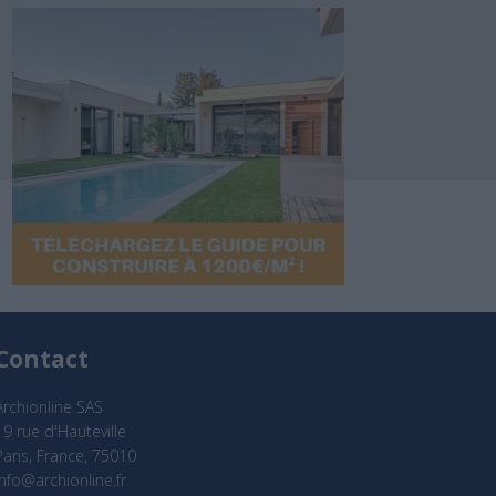
Contact
Archionline SAS
19 rue d'Hauteville
Paris, France, 75010
info@archionline.fr