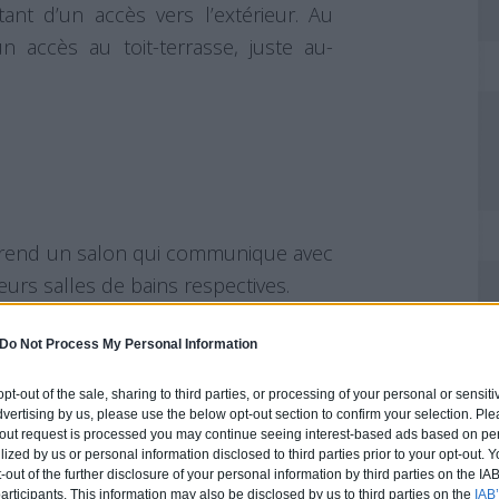
tant d’un accès vers l’extérieur. Au
n accès au toit-terrasse, juste au-
prend un salon qui communique avec
eurs salles de bains respectives.
Do Not Process My Personal Information
 opt-out of the sale, sharing to third parties, or processing of your personal or sensit
eux niveaux de façon à renforcer la
dvertising by us, please use the below opt-out section to confirm your selection. Ple
espace que dans le studio, situé en
t-out request is processed you may continue seeing interest-based ads based on pe
ilized by us or personal information disclosed to third parties prior to your opt-out.
-out of the further disclosure of your personal information by third parties on the IAB’
ticipants. This information may also be disclosed by us to third parties on the
IAB’