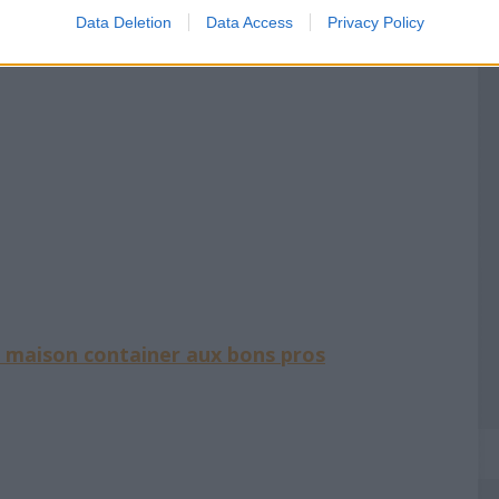
çue selon des critères de durabilité
Data Deletion
Data Access
Privacy Policy
e maison container aux bons pros