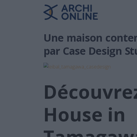
Une maison conte
par Case Design St
Découvrez
House in
Tamagawa