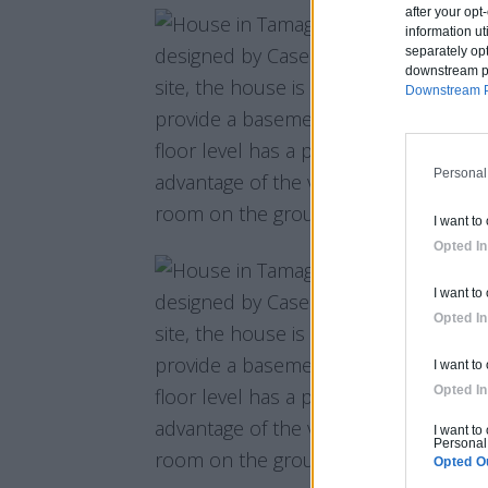
after your op
information ut
separately opt
downstream par
Downstream P
Personal
I want to
Opted In
I want to
Opted In
I want to
Opted In
I want to
Personal 
Opted O