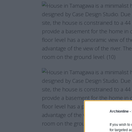
Archionline -
If you wish to
for targeted a