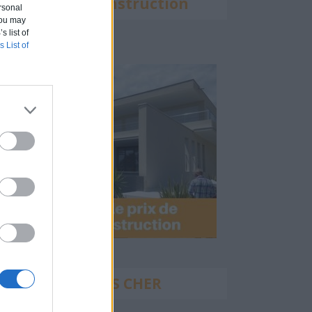
Calculette Construction
rsonal
 You may
s list of
s List of
Construire PAS CHER