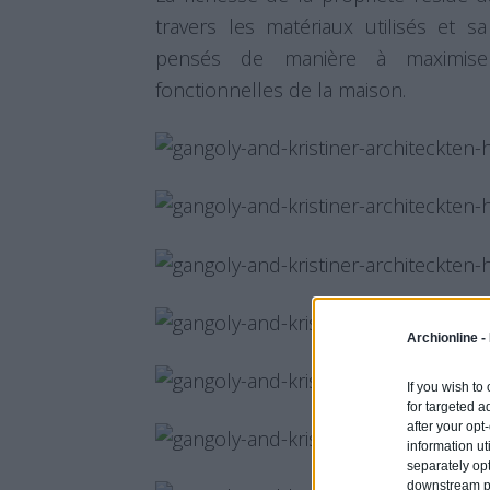
travers les matériaux utilisés et 
pensés de manière à maximiser
fonctionnelles de la maison.
Archionline -
If you wish to
for targeted a
after your op
information ut
separately opt
downstream par