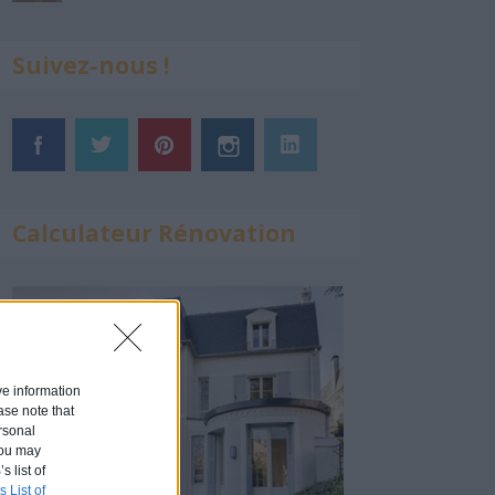
Suivez-nous !
Calculateur Rénovation
ive information
ase note that
rsonal
 You may
s list of
s List of