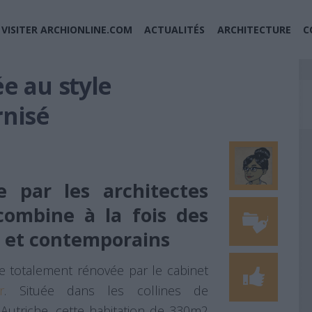
VISITER ARCHIONLINE.COM
ACTUALITÉS
ARCHITECTURE
C
e au style
rnisé
 par les architectes
combine à la fois des
s et contemporains
e totalement rénovée par le cabinet
r
. Située dans les collines de
n Autriche, cette habitation de 330m2