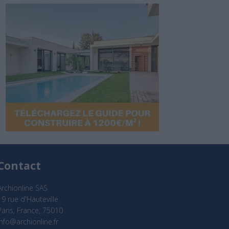
Contact
Archionline SAS
19 rue d'Hauteville
Paris, France, 75010
info@archionline.fr