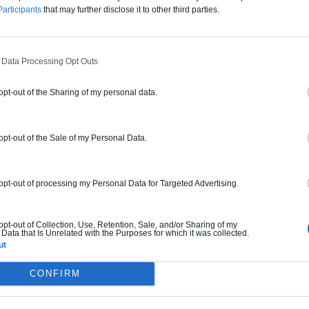
articipants
that may further disclose it to other third parties.
 Data Processing Opt Outs
 opt-out of the Sharing of my personal data.
 opt-out of the Sale of my Personal Data.
 opt-out of processing my Personal Data for Targeted Advertising.
 opt-out of Collection, Use, Retention, Sale, and/or Sharing of my
Data that Is Unrelated with the Purposes for which it was collected.
ut
« Jean Nouvel, mes meubles d’architecte »
Découvrez ce bijou d’architecture et de design à Phuket
CONFIRM