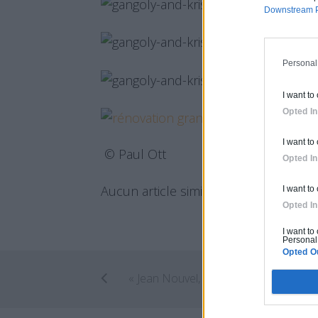
Downstream P
Personal
I want to
Opted In
I want to
© Paul Ott
Opted In
Aucun article similaire.
I want to
Opted In
I want to
Personal 
Opted O