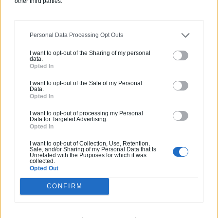
other third parties.
Personal Data Processing Opt Outs
I want to opt-out of the Sharing of my personal
data.
Opted In
I want to opt-out of the Sale of my Personal
Data.
Opted In
I want to opt-out of processing my Personal
Data for Targeted Advertising.
Opted In
I want to opt-out of Collection, Use, Retention,
Sale, and/or Sharing of my Personal Data that Is
Unrelated with the Purposes for which it was
collected.
Articles récents
Opted Out
CONFIRM
Jardin devant la maison : Top 5
des conseils d’aménagement