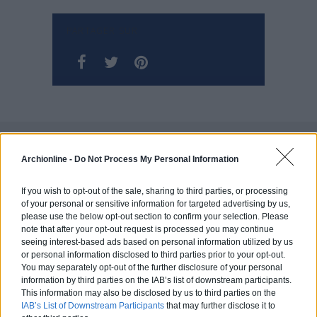
PARTAGER SUR
Travailler avec un architecte n’a jamais été aussi simple !
Archionline -
Do Not Process My Personal Information
If you wish to opt-out of the sale, sharing to third parties, or processing
of your personal or sensitive information for targeted advertising by us,
La structure en containers par James Whitaker !
please use the below opt-out section to confirm your selection. Please
note that after your opt-out request is processed you may continue
seeing interest-based ads based on personal information utilized by us
or personal information disclosed to third parties prior to your opt-out.
You may separately opt-out of the further disclosure of your personal
Estimez gratuitement
information by third parties on the IAB’s list of downstream participants.
votre projet
This information may also be disclosed by us to third parties on the
IAB’s List of Downstream Participants
that may further disclose it to