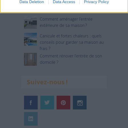
Data Deletion
Data Access
Privacy Policy
Comment choisir un claustra pour
son extérieur ?
Comment aménager l’entrée
extérieure de sa maison ?
Canicule et fortes chaleurs : quels
conseils pour garder sa maison au
frais ?
Comment rénover l’entrée de son
domicile ?
Suivez-nous !