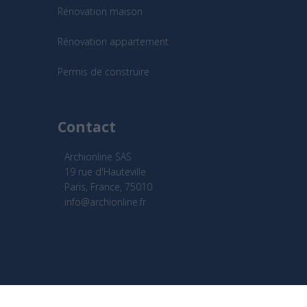
Rénovation maison
Rénovation appartement
Permis de construire
Contact
Archionline SAS
19 rue d'Hauteville
Paris, France, 75010
info@archionline.fr