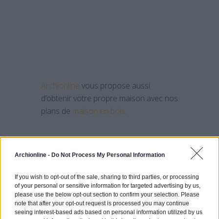
Archionline
vous propose aussi
d’obtenir votre propre maison avec nos
plans de
maison en bois
.
Archionline -
Do Not Process My Personal Information
Autres Articles Qui
If you wish to opt-out of the sale, sharing to third parties, or processing
of your personal or sensitive information for targeted advertising by us,
Pourraient Vous
please use the below opt-out section to confirm your selection. Please
Intéresser:
note that after your opt-out request is processed you may continue
seeing interest-based ads based on personal information utilized by us
La plus grande cabane dans les