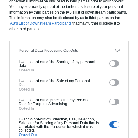
or personal information disclosed to third parties prior to your opt-out.
arbres du monde
You may separately opt-out of the further disclosure of your personal
information by third parties on the IAB’s list of downstream participants.
Découvrez le secret de cette
This information may also be disclosed by us to third parties on the
maison estimée à plus d’1
IAB’s List of Downstream Participants
that may further disclose it to
other third parties.
million $
L’extraordinaire résidence
Cove 3 par Saota
Personal Data Processing Opt Outs
I want to opt-out of the Sharing of my personal
data.
PARTAGER SUR
Opted In
I want to opt-out of the Sale of my Personal
Data.
Opted In
I want to opt-out of processing my Personal
Data for Targeted Advertising.
Opted In
I want to opt-out of Collection, Use, Retention,
Une villa de rêve cachée pour des vacances de rêve
Sale, and/or Sharing of my Personal Data that Is
Unrelated with the Purposes for which it was
collected.
Opted Out