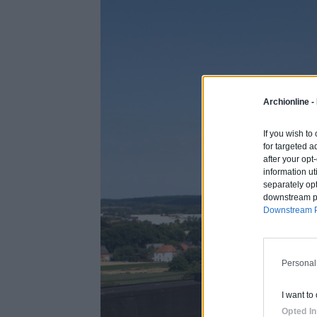
Archionline -
If you wish to
for targeted a
after your op
information ut
separately opt
downstream par
Downstream P
Personal
I want to
Opted In