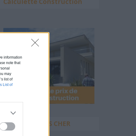
Calculette Construction
ive information
ase note that
rsonal
 You may
s list of
s List of
Construire PAS CHER