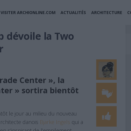
VISITER ARCHIONLINE.COM
ACTUALITÉS
ARCHITECTURE
C
p dévoile la Two
r
rade Center », la
er » sortira bientôt
tôt le jour au milieu du nouveau
architecte danois
Bjarke Ingels
qui a
 en s’inspirant de l’empilement