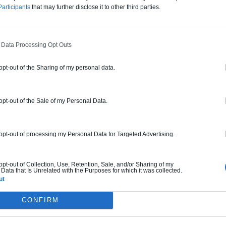
articipants
that may further disclose it to other third parties.
 Data Processing Opt Outs
 opt-out of the Sharing of my personal data.
 opt-out of the Sale of my Personal Data.
escalier rouge suspendu et retourné.
Un américain transforme sa cave en un décor d’Elder Scrolls.
 opt-out of processing my Personal Data for Targeted Advertising.
 opt-out of Collection, Use, Retention, Sale, and/or Sharing of my
Data that Is Unrelated with the Purposes for which it was collected.
ut
CONFIRM