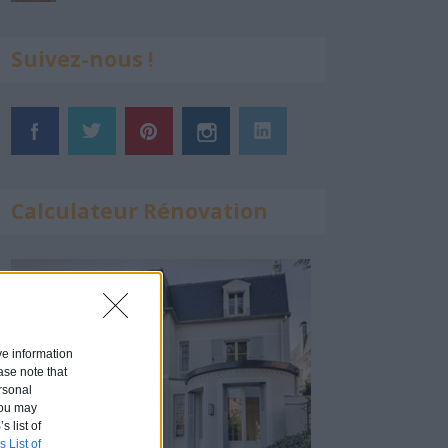
Suivez-nous !
Calculateur Rénovation
ive information
ase note that
rsonal
 You may
s list of
s List of