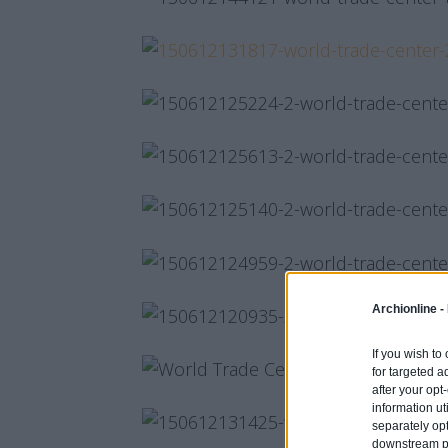
Archionline -
If you wish to
for targeted a
after your op
information ut
separately opt
downstream par