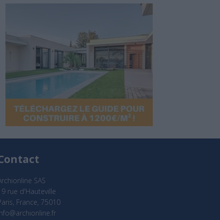
Contact
Archionline SAS
19 rue d'Hauteville
Paris, France, 75010
info@archionline.fr